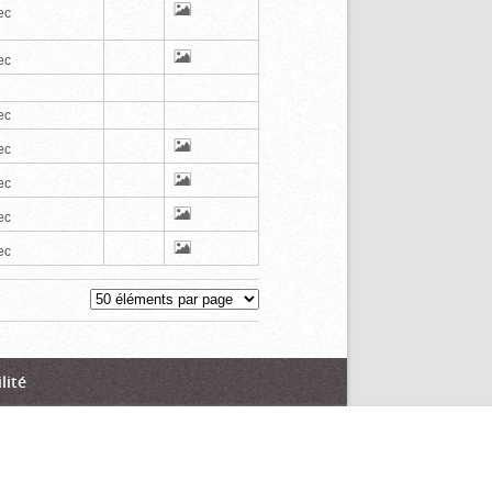
ec
ec
ec
ec
ec
ec
ec
lité