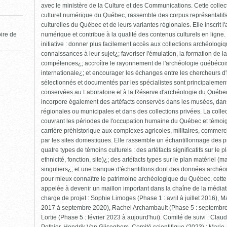
avec le ministère de la Culture et des Communications. Cette collec
culturel numérique du Québec, rassemble des corpus représentatif
culturelles du Québec et de leurs variantes régionales. Elle inscrit 
numérique et contribue à la qualité des contenus culturels en ligne. 
oire de
initiative : donner plus facilement accès aux collections archéolog
connaissances à leur sujet¿; favoriser l'émulation, la formation de 
compétences¿; accroître le rayonnement de l'archéologie québécoise
internationale¿; et encourager les échanges entre les chercheurs d'ic
sélectionnés et documentés par les spécialistes sont principalement 
conservées au Laboratoire et à la Réserve d'archéologie du Québec 
incorpore également des artéfacts conservés dans les musées, dans 
régionales ou municipales et dans des collections privées. La collect
couvrant les périodes de l'occupation humaine du Québec et témoigna
carrière préhistorique aux complexes agricoles, militaires, commerci
par les sites domestiques. Elle rassemble un échantillonnage des p
quatre types de témoins culturels : des artéfacts significatifs sur le 
ethnicité, fonction, site)¿; des artéfacts types sur le plan matériel (m
singuliers¿; et une banque d'échantillons dont des données archéomé
pour mieux connaître le patrimoine archéologique du Québec, cette
appelée à devenir un maillon important dans la chaîne de la médiati
charge de projet : Sophie Limoges (Phase 1 : avril à juillet 2016), 
2017 à septembre 2020), Rachel Archambault (Phase 5 : septembre
Lortie (Phase 5 : février 2023 à aujourd'hui). Comité de suivi : Clau