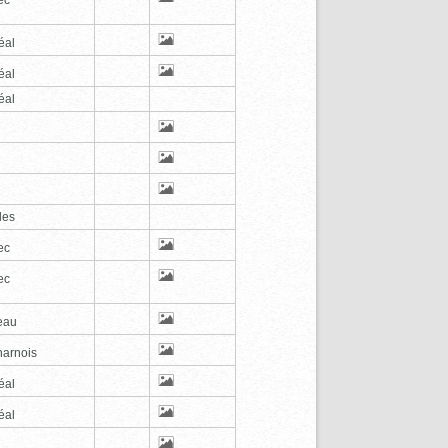
éal
éal
éal
les
ec
ec
eau
arnois
éal
éal