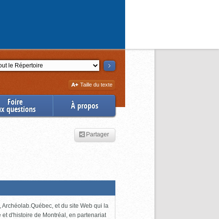
ction
Augmenter
Taille du texte
la
Foire
À propos
ux questions
Partager
 Archéolab.Québec, et du site Web qui la
e et d'histoire de Montréal, en partenariat