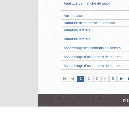
Applique de manche de rasoir
Arc miniature
Armature de carcasse incendiaire
Armature latérale
Armature latérale
Assemblage d'ossements de castors
Assemblage d’ossements de morues
Assemblage d’ossements de morues
Page
(page
Page
Page
Page
Page
1
Première
2
Page
3
4
5
actuelle)
page
précédente
suiva
Pla