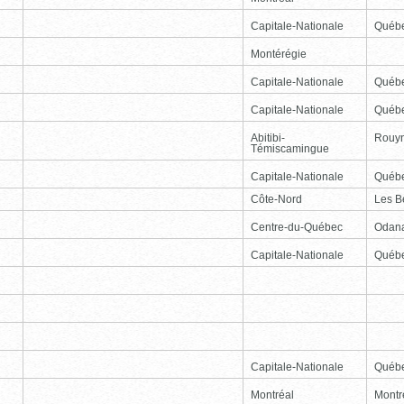
Capitale-Nationale
Québ
Montérégie
Capitale-Nationale
Québ
Capitale-Nationale
Québ
Abitibi-
Rouy
Témiscamingue
Capitale-Nationale
Québ
Côte-Nord
Les B
Centre-du-Québec
Odan
Capitale-Nationale
Québ
Capitale-Nationale
Québ
Montréal
Montr