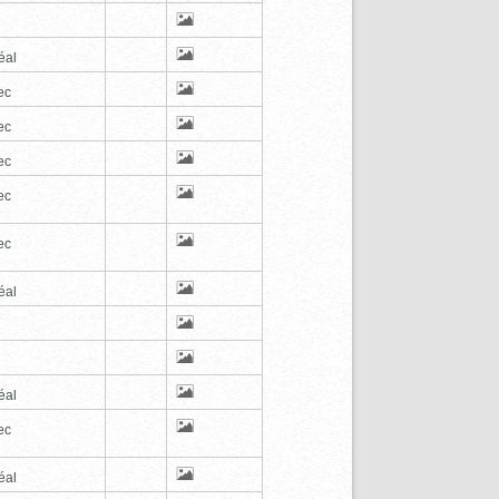
éal
ec
ec
ec
ec
ec
éal
éal
ec
éal