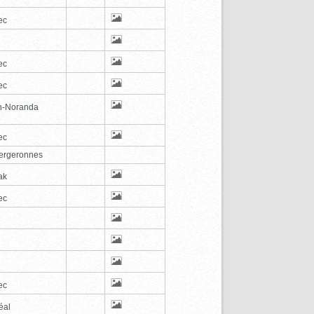
ec
ec
ec
n-Noranda
ec
ergeronnes
ak
ec
ec
éal