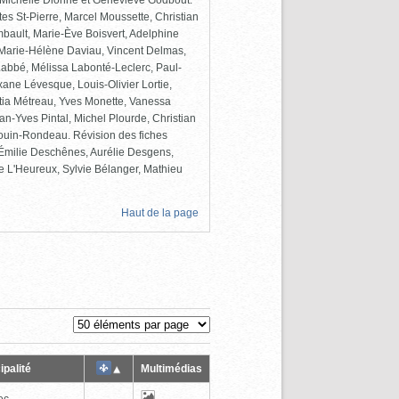
e-Michelle Dionne et Geneviève Godbout.
tes St-Pierre, Marcel Moussette, Christian
ambault, Marie-Ève Boisvert, Adelphine
Marie-Hélène Daviau, Vincent Delmas,
 Labbé, Mélissa Labonté-Leclerc, Paul-
ane Lévesque, Louis-Olivier Lortie,
itia Métreau, Yves Monette, Vanessa
an-Yves Pintal, Michel Plourde, Christian
ouin-Rondeau. Révision des fiches
, Émilie Deschênes, Aurélie Desgens,
e L'Heureux, Sylvie Bélanger, Mathieu
Haut de la page
ipalité
Multimédias
ec