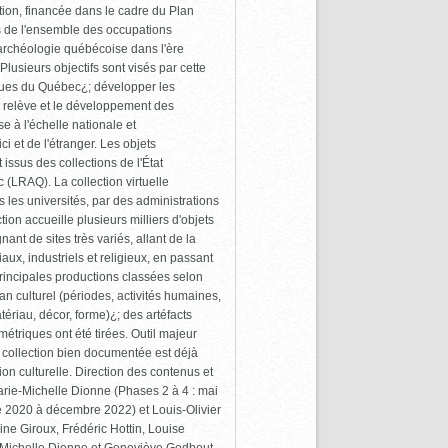
tion, financée dans le cadre du Plan
s de l'ensemble des occupations
l'archéologie québécoise dans l'ère
Plusieurs objectifs sont visés par cette
iques du Québec¿; développer les
la relève et le développement des
 à l'échelle nationale et
i et de l'étranger. Les objets
issus des collections de l'État
(LRAQ). La collection virtuelle
les universités, par des administrations
ion accueille plusieurs milliers d'objets
nt de sites très variés, allant de la
aux, industriels et religieux, en passant
rincipales productions classées selon
plan culturel (périodes, activités humaines,
atériau, décor, forme)¿; des artéfacts
triques ont été tirées. Outil majeur
 collection bien documentée est déjà
on culturelle. Direction des contenus et
Marie-Michelle Dionne (Phases 2 à 4 : mai
 2020 à décembre 2022) et Louis-Olivier
dine Giroux, Frédéric Hottin, Louise