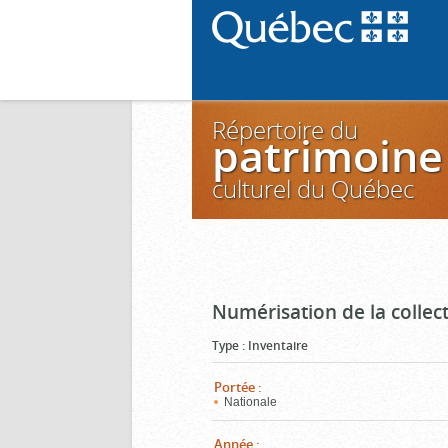
Répertoire du
patrimoine
culturel du Québec
Numérisation de la colle
Type
:
Inventaire
Portée
:
Nationale
Année
: