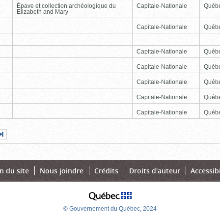
Épave et collection archéologique du
Capitale-Nationale
Québ
Elizabeth and Mary
Capitale-Nationale
Québ
Capitale-Nationale
Québ
Capitale-Nationale
Québ
Capitale-Nationale
Québ
Capitale-Nationale
Québ
Capitale-Nationale
Québ
Page
Dernière
nte
page
n du site
Nous joindre
Crédits
Droits d'auteur
Accessibi
© Gouvernement du Québec, 2024