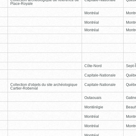
Place-Royale
Montréal
Montr
Montréal
Montr
Montréal
Montr
Côte-Nord
Sept-Î
Capitale-Nationale
Québ
Collection d'objets du site archéologique
Capitale-Nationale
Québ
Cartier-Roberval
Outaouais
Gatin
Montérégie
Beauh
Montréal
Montr
Montréal
Montr
Montréal