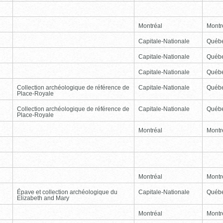
Montréal
Montr
Capitale-Nationale
Québ
Capitale-Nationale
Québ
Capitale-Nationale
Québ
Collection archéologique de référence de
Capitale-Nationale
Québ
Place-Royale
Collection archéologique de référence de
Capitale-Nationale
Québ
Place-Royale
Montréal
Montr
Montréal
Montr
Épave et collection archéologique du
Capitale-Nationale
Québ
Elizabeth and Mary
Montréal
Montr