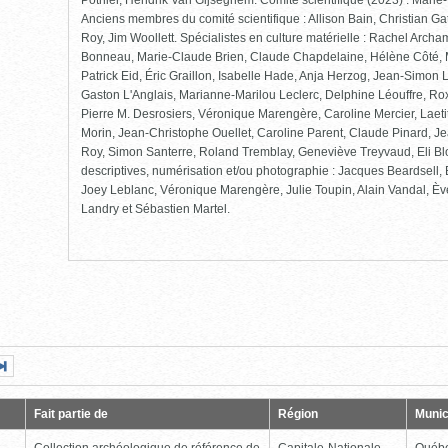
Pothier, Hendrik Van Gijseghem. Comité scientifique (2023) : Mari
Anciens membres du comité scientifique : Allison Bain, Christian Ga
Roy, Jim Woollett. Spécialistes en culture matérielle : Rachel Arch
Bonneau, Marie-Claude Brien, Claude Chapdelaine, Hélène Côté, 
Patrick Eid, Éric Graillon, Isabelle Hade, Anja Herzog, Jean-Simon
Gaston L'Anglais, Marianne-Marilou Leclerc, Delphine Léouffre, Rox
Pierre M. Desrosiers, Véronique Marengère, Caroline Mercier, Laet
Morin, Jean-Christophe Ouellet, Caroline Parent, Claude Pinard, Je
Roy, Simon Santerre, Roland Tremblay, Geneviève Treyvaud, Eli Bl
descriptives, numérisation et/ou photographie : Jacques Beardsell
Joey Leblanc, Véronique Marengère, Julie Toupin, Alain Vandal, Èv
Landry et Sébastien Martel.
Page
Dernière
nte
page
Fait partie de
Région
Munic
Collection archéologique de référence de
Capitale-Nationale
Québ