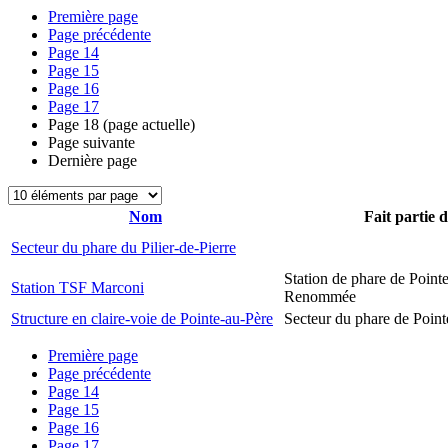
Première page
Page précédente
Page
14
Page
15
Page
16
Page
17
Page
18
(page actuelle)
Page suivante
Dernière page
Nom
Fait partie 
Secteur du phare du Pilier-de-Pierre
Station de phare de Pointe
Station TSF Marconi
Renommée
Structure en claire-voie de Pointe-au-Père
Secteur du phare de Point
Première page
Page précédente
Page
14
Page
15
Page
16
Page
17