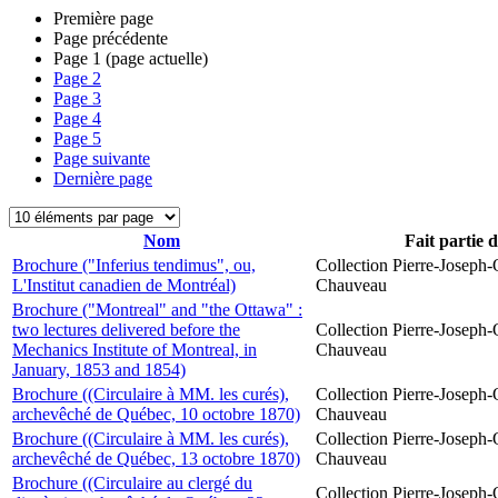
Première page
Page précédente
Page
1
(page actuelle)
Page
2
Page
3
Page
4
Page
5
Page suivante
Dernière page
Nom
Fait partie 
Brochure ("Inferius tendimus", ou,
Collection Pierre-Joseph-O
L'Institut canadien de Montréal)
Chauveau
Brochure ("Montreal" and "the Ottawa" :
two lectures delivered before the
Collection Pierre-Joseph-O
Mechanics Institute of Montreal, in
Chauveau
January, 1853 and 1854)
Brochure ((Circulaire à MM. les curés),
Collection Pierre-Joseph-O
archevêché de Québec, 10 octobre 1870)
Chauveau
Brochure ((Circulaire à MM. les curés),
Collection Pierre-Joseph-O
archevêché de Québec, 13 octobre 1870)
Chauveau
Brochure ((Circulaire au clergé du
Collection Pierre-Joseph-O