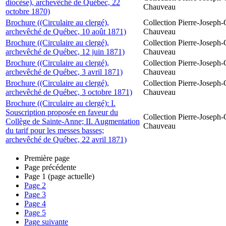
diocèse), archevêché de Québec, 22
Chauveau
octobre 1870)
Brochure ((Circulaire au clergé),
Collection Pierre-Joseph-O
archevêché de Québec, 10 août 1871)
Chauveau
Brochure ((Circulaire au clergé),
Collection Pierre-Joseph-O
archevêché de Québec, 12 juin 1871)
Chauveau
Brochure ((Circulaire au clergé),
Collection Pierre-Joseph-O
archevêché de Québec, 3 avril 1871)
Chauveau
Brochure ((Circulaire au clergé),
Collection Pierre-Joseph-O
archevêché de Québec, 3 octobre 1871)
Chauveau
Brochure ((Circulaire au clergé): I.
Souscription proposée en faveur du
Collection Pierre-Joseph-O
Collège de Sainte-Anne; II. Augmentation
Chauveau
du tarif pour les messes basses;
archevêché de Québec, 22 avril 1871)
Première page
Page précédente
Page
1
(page actuelle)
Page
2
Page
3
Page
4
Page
5
Page suivante