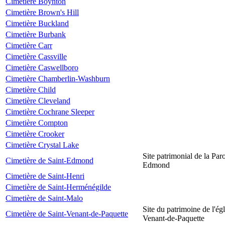
Cimetière Boynton
Cimetière Brown's Hill
Cimetière Buckland
Cimetière Burbank
Cimetière Carr
Cimetière Cassville
Cimetière Caswellboro
Cimetière Chamberlin-Washburn
Cimetière Child
Cimetière Cleveland
Cimetière Cochrane Sleeper
Cimetière Compton
Cimetière Crooker
Cimetière Crystal Lake
Site patrimonial de la Par
Cimetière de Saint-Edmond
Edmond
Cimetière de Saint-Henri
Cimetière de Saint-Herménégilde
Cimetière de Saint-Malo
Site du patrimoine de l'égl
Cimetière de Saint-Venant-de-Paquette
Venant-de-Paquette