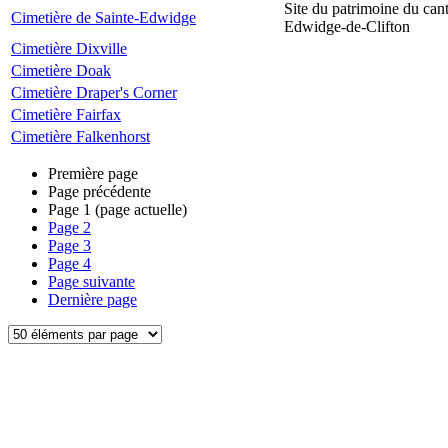
Site du patrimoine du can
Cimetière de Sainte-Edwidge
Edwidge-de-Clifton
Cimetière Dixville
Cimetière Doak
Cimetière Draper's Corner
Cimetière Fairfax
Cimetière Falkenhorst
Première page
Page précédente
Page
1
(page actuelle)
Page
2
Page
3
Page
4
Page suivante
Dernière page