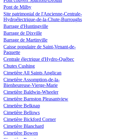
Pont couvert Spafford-Drouin
Pont de Milby
Site patrimonial de l'Ancienne-Centrale-
Hydroélectrique-de-la-Chute-Burroughs
Barrage d'Huntingville
Barrage de Dixville
Barrage de Martinville
Caisse populaire de Saint-Venant-de-
Paquette
Centrale électrique d'Hydro-Québec
Chutes Cushing
Cimetière All Saints Anglican
Cimetière Assomption-de-la-
Bienheureuse-Vierge-Marie
Cimetière Baldwin-Wheeler
Cimetière Barnston Pleasantview
Cimetière Belknap
Cimetière Bellows
Cimetière Bickford Corner
Cimetière Blanchard
Cimetière Bowen