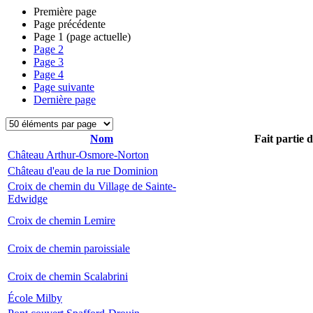
Première page
Page précédente
Page
1
(page actuelle)
Page
2
Page
3
Page
4
Page suivante
Dernière page
Nom
Fait partie 
Château Arthur-Osmore-Norton
Château d'eau de la rue Dominion
Croix de chemin du Village de Sainte-
Edwidge
Croix de chemin Lemire
Croix de chemin paroissiale
Croix de chemin Scalabrini
École Milby