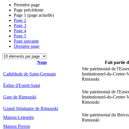
Première page
Page précédente
Page
1
(page actuelle)
Page
2
Page
3
Page
4
Page
5
Page suivante
Dernière page
Nom
Fait partie 
Site patrimonial de l'Ens
Cathédrale de Saint-Germain
Institutionnel-du-Centre-V
Rimouski
Église d'Esprit-Saint
Site patrimonial de l'Ens
Gare de Rimouski
Institutionnel-du-Centre-V
Rimouski
Grand Séminaire de Rimouski
Site patrimonial du Berce
Maison Letendre
Rimouski
Maison Perron