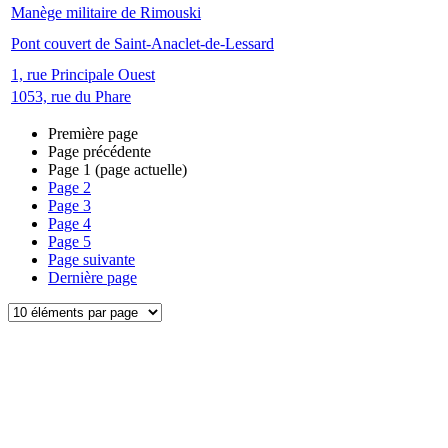
Manège militaire de Rimouski
Pont couvert de Saint-Anaclet-de-Lessard
1, rue Principale Ouest
1053, rue du Phare
Première page
Page précédente
Page
1
(page actuelle)
Page
2
Page
3
Page
4
Page
5
Page suivante
Dernière page