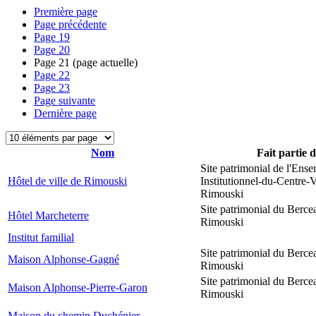
Première page
Page précédente
Page
19
Page
20
Page
21
(page actuelle)
Page
22
Page
23
Page suivante
Dernière page
Nom
Fait partie 
Site patrimonial de l'Ens
Hôtel de ville de Rimouski
Institutionnel-du-Centre-V
Rimouski
Site patrimonial du Berce
Hôtel Marcheterre
Rimouski
Institut familial
Site patrimonial du Berce
Maison Alphonse-Gagné
Rimouski
Site patrimonial du Berce
Maison Alphonse-Pierre-Garon
Rimouski
Maison du chemin Duchénier