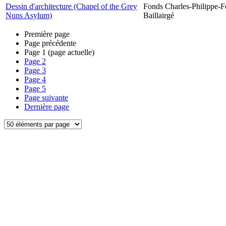
Dessin d'architecture (Chapel of the Grey
Fonds Charles-Philippe-F
Nuns Asylum)
Baillairgé
Première page
Page précédente
Page
1
(page actuelle)
Page
2
Page
3
Page
4
Page
5
Page suivante
Dernière page