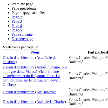
Première page
Page précédente
Page
1
(page actuelle)
Page
2
Page
3
Page
4
Page
5
Page suivante
Dernière page
Nom
Fait partie 
Dessin d'architecture (Académie de
Fonds Charles-Philippe-F
musique)
Baillairgé
Dessin d'architecture (Année jubilaire, 60e
du règne de sa Majesté Victoria reine
Fonds Charles-Philippe-F
d'Angleterre et du Royaume Unie. Le
Baillairgé
pont proposé sur le St. Laurent devant
Québec)
Fonds Charles-Philippe-F
Dessin d'architecture (Arc, tablette)
Baillairgé
Fonds Charles-Philippe-F
Dessin d'architecture (Asile de la Charité)
Baillairgé