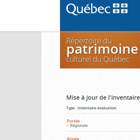
Répertoire du
patrimoine
culturel du Québec
Mise à jour de l'inventai
Type
:
Inventaire-évaluation
Portée
:
Régionale
Année
: