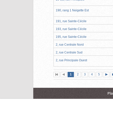
190, rang 1 Neigette Est
191, rue Sainte-Cécile
193, rue Sainte-Cécile
195, rue Sainte-Cécile
2, rue Centrale Nord
2, rue Centrale Sud
2, rue Principale Ouest
Page
(page
Page
Page
Page
Page
1
Première
2
Page
3
4
5
actuelle)
page
précédente
suiva
Pla