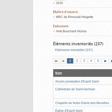
2016
Maître d'oeuvre
:
MRC de Rimouski-Neigette
Exécutant
:
Anik Bouchard-Vézina
Éléments inventoriés (237)
Patrimoine immobilier (237)
Page
(page
Page
Page
Page
Page
1
Première
2
Page
3
4
5
actuelle)
page
précédente
suiva
Nom
Ancien presbytère d'Esprit-Saint
Cathédrale de Saint-Germain
Chapelle de Notre-Dame-des-Murailles
Église d'Esprit-Saint