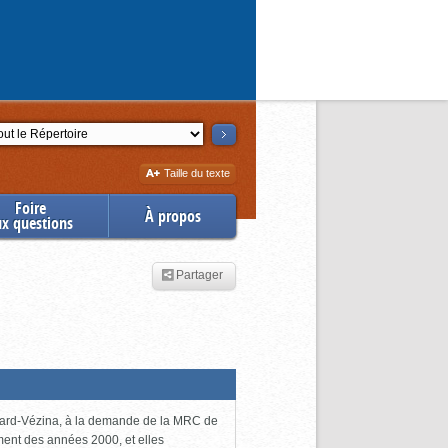
ction
Augmenter
Taille du texte
la
Foire
À propos
ux questions
Partager
uchard-Vézina, à la demande de la MRC de
ment des années 2000, et elles