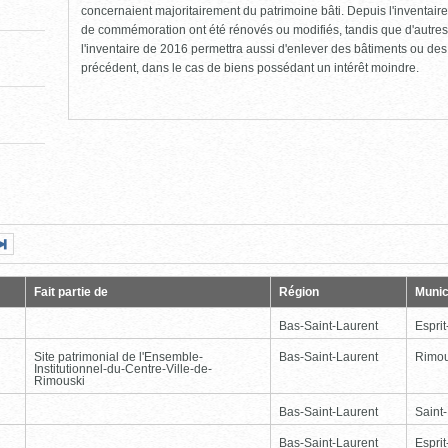
concernaient majoritairement du patrimoine bâti. Depuis l'inventaire
de commémoration ont été rénovés ou modifiés, tandis que d'autres
l'inventaire de 2016 permettra aussi d'enlever des bâtiments ou de
précédent, dans le cas de biens possédant un intérêt moindre.
Page
Dernière
nte
page
Fait partie de
Région
Munic
Bas-Saint-Laurent
Esprit
Site patrimonial de l'Ensemble-
Bas-Saint-Laurent
Rimou
Institutionnel-du-Centre-Ville-de-
Rimouski
Bas-Saint-Laurent
Saint
Bas-Saint-Laurent
Esprit