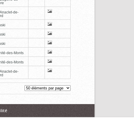
ère
-Anaclet-de-
rd
ski
ski
ski
inité-des-Monts
inité-des-Monts
-Anaclet-de-
rd
lité