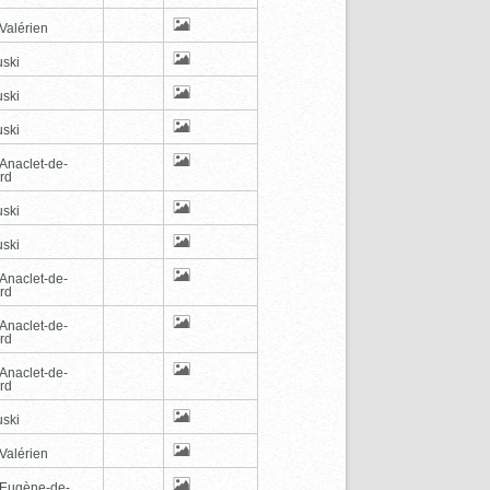
Valérien
ski
ski
ski
-Anaclet-de-
rd
ski
ski
-Anaclet-de-
rd
-Anaclet-de-
rd
-Anaclet-de-
rd
ski
Valérien
-Eugène-de-