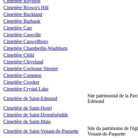
Cimetière Boynton
Cimetière Brown's Hill
Cimetière Buckland
Cimetière Burbank
Cimetière Carr
Cimetière Cassville
Cimetière Caswellboro
Cimetière Chamberlin-Washburn
Cimetière Child
Cimetière Cleveland
Cimetière Cochrane Sleeper
Cimetière Compton
Cimetière Crooker
Cimetière Crystal Lake
Site patrimonial de la Par
Cimetière de Saint-Edmond
Edmond
Cimetière de Saint-Henri
Cimetière de Saint-Herménégilde
Cimetière de Saint-Malo
Site du patrimoine de l'égl
Cimetière de Saint-Venant-de-Paquette
Venant-de-Paquette