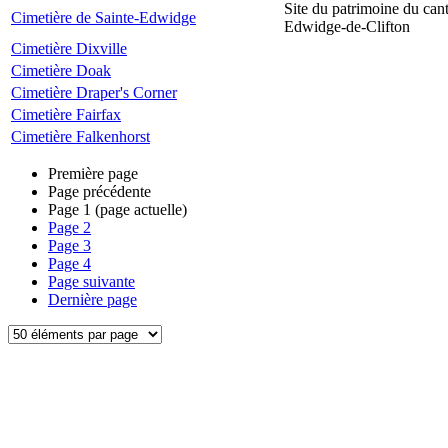
Site du patrimoine du can
Cimetière de Sainte-Edwidge
Edwidge-de-Clifton
Cimetière Dixville
Cimetière Doak
Cimetière Draper's Corner
Cimetière Fairfax
Cimetière Falkenhorst
Première page
Page précédente
Page
1
(page actuelle)
Page
2
Page
3
Page
4
Page suivante
Dernière page