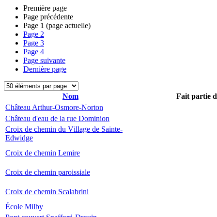
Première page
Page précédente
Page
1
(page actuelle)
Page
2
Page
3
Page
4
Page suivante
Dernière page
Nom
Fait partie 
Château Arthur-Osmore-Norton
Château d'eau de la rue Dominion
Croix de chemin du Village de Sainte-
Edwidge
Croix de chemin Lemire
Croix de chemin paroissiale
Croix de chemin Scalabrini
École Milby