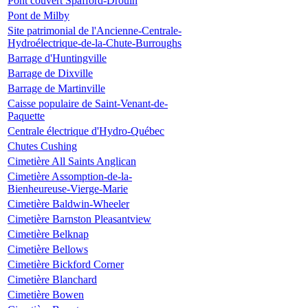
Pont couvert Spafford-Drouin
Pont de Milby
Site patrimonial de l'Ancienne-Centrale-
Hydroélectrique-de-la-Chute-Burroughs
Barrage d'Huntingville
Barrage de Dixville
Barrage de Martinville
Caisse populaire de Saint-Venant-de-
Paquette
Centrale électrique d'Hydro-Québec
Chutes Cushing
Cimetière All Saints Anglican
Cimetière Assomption-de-la-
Bienheureuse-Vierge-Marie
Cimetière Baldwin-Wheeler
Cimetière Barnston Pleasantview
Cimetière Belknap
Cimetière Bellows
Cimetière Bickford Corner
Cimetière Blanchard
Cimetière Bowen