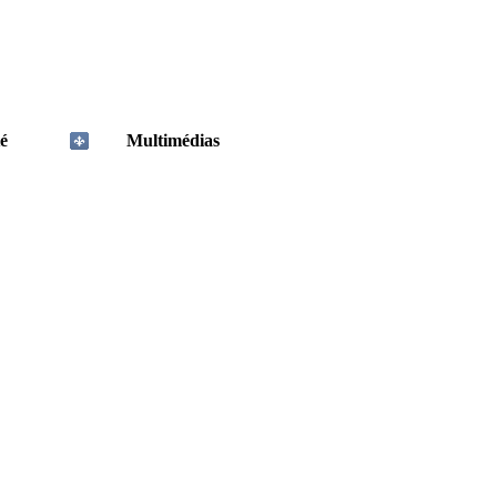
é
Multimédias