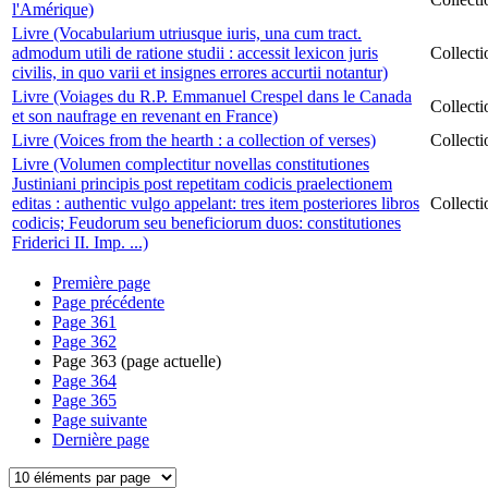
l'Amérique)
Livre (Vocabularium utriusque iuris, una cum tract.
admodum utili de ratione studii : accessit lexicon juris
Collect
civilis, in quo varii et insignes errores accurtii notantur)
Livre (Voiages du R.P. Emmanuel Crespel dans le Canada
Collect
et son naufrage en revenant en France)
Livre (Voices from the hearth : a collection of verses)
Collect
Livre (Volumen complectitur novellas constitutiones
Justiniani principis post repetitam codicis praelectionem
editas : authentic vulgo appelant: tres item posteriores libros
Collect
codicis; Feudorum seu beneficiorum duos: constitutiones
Friderici II. Imp. ...)
Première page
Page précédente
Page
361
Page
362
Page
363
(page actuelle)
Page
364
Page
365
Page suivante
Dernière page