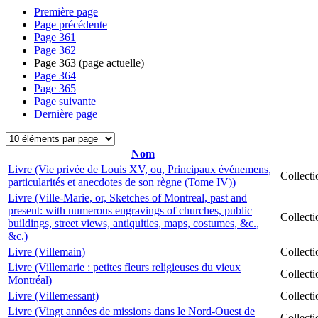
Première page
Page précédente
Page
361
Page
362
Page
363
(page actuelle)
Page
364
Page
365
Page suivante
Dernière page
Nom
Livre (Vie privée de Louis XV, ou, Principaux événemens,
Collect
particularités et anecdotes de son règne (Tome IV))
Livre (Ville-Marie, or, Sketches of Montreal, past and
present: with numerous engravings of churches, public
Collect
buildings, street views, antiquities, maps, costumes, &c.,
&c.)
Livre (Villemain)
Collect
Livre (Villemarie : petites fleurs religieuses du vieux
Collect
Montréal)
Livre (Villemessant)
Collect
Livre (Vingt années de missions dans le Nord-Ouest de
Collect