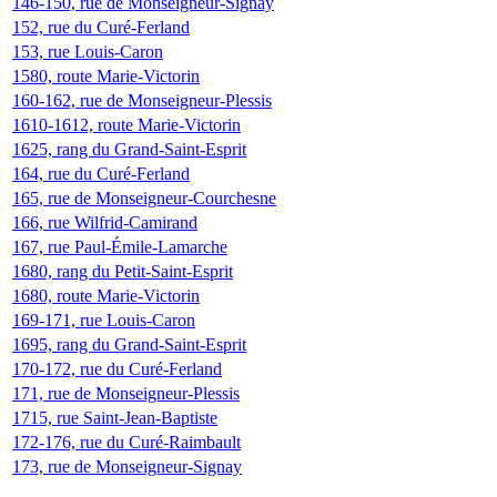
146-150, rue de Monseigneur-Signay
152, rue du Curé-Ferland
153, rue Louis-Caron
1580, route Marie-Victorin
160-162, rue de Monseigneur-Plessis
1610-1612, route Marie-Victorin
1625, rang du Grand-Saint-Esprit
164, rue du Curé-Ferland
165, rue de Monseigneur-Courchesne
166, rue Wilfrid-Camirand
167, rue Paul-Émile-Lamarche
1680, rang du Petit-Saint-Esprit
1680, route Marie-Victorin
169-171, rue Louis-Caron
1695, rang du Grand-Saint-Esprit
170-172, rue du Curé-Ferland
171, rue de Monseigneur-Plessis
1715, rue Saint-Jean-Baptiste
172-176, rue du Curé-Raimbault
173, rue de Monseigneur-Signay