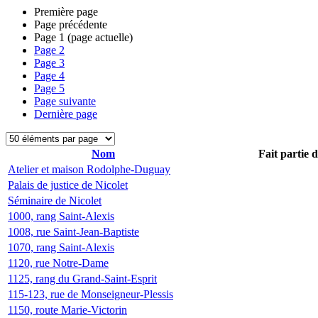
Première page
Page précédente
Page
1
(page actuelle)
Page
2
Page
3
Page
4
Page
5
Page suivante
Dernière page
Nom
Fait partie 
Atelier et maison Rodolphe-Duguay
Palais de justice de Nicolet
Séminaire de Nicolet
1000, rang Saint-Alexis
1008, rue Saint-Jean-Baptiste
1070, rang Saint-Alexis
1120, rue Notre-Dame
1125, rang du Grand-Saint-Esprit
115-123, rue de Monseigneur-Plessis
1150, route Marie-Victorin