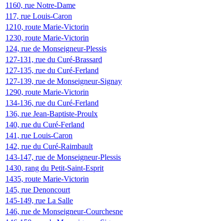
1160, rue Notre-Dame
117, rue Louis-Caron
1210, route Marie-Victorin
1230, route Marie-Victorin
124, rue de Monseigneur-Plessis
127-131, rue du Curé-Brassard
127-135, rue du Curé-Ferland
127-139, rue de Monseigneur-Signay
1290, route Marie-Victorin
134-136, rue du Curé-Ferland
136, rue Jean-Baptiste-Proulx
140, rue du Curé-Ferland
141, rue Louis-Caron
142, rue du Curé-Raimbault
143-147, rue de Monseigneur-Plessis
1430, rang du Petit-Saint-Esprit
1435, route Marie-Victorin
145, rue Denoncourt
145-149, rue La Salle
146, rue de Monseigneur-Courchesne