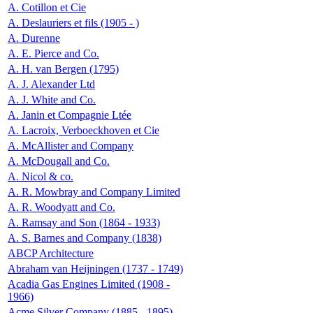
A. Cotillon et Cie
A. Deslauriers et fils (1905 - )
A. Durenne
A. E. Pierce and Co.
A. H. van Bergen (1795)
A. J. Alexander Ltd
A. J. White and Co.
A. Janin et Compagnie Ltée
A. Lacroix, Verboeckhoven et Cie
A. McAllister and Company
A. McDougall and Co.
A. Nicol & co.
A. R. Mowbray and Company Limited
A. R. Woodyatt and Co.
A. Ramsay and Son (1864 - 1933)
A. S. Barnes and Company (1838)
ABCP Architecture
Abraham van Heijningen (1737 - 1749)
Acadia Gas Engines Limited (1908 -
1966)
Acme Silver Company (1885 - 1895)