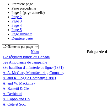
Première page
Page précédente
Page
1
(page actuelle)
Page
2
Page
3
Page
4
Page
5
Page suivante
Dernière page
Nom
Fait partie 
12e régiment blindé du Canada
52e Ambulance de campagne
83e bataillon d'infanterie de ligne (1871)
A. A. McClary Manufacturing Company
A. and R. Loggie Company (1881)
A. and W. Mackinlay
A. Barsetti & Cie
A. Berbiconi
A. Coppo and Co
A. Côté et Soc.