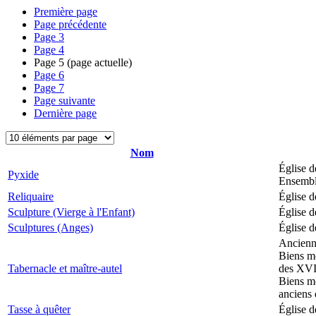
Première page
Page précédente
Page
3
Page
4
Page
5
(page actuelle)
Page
6
Page
7
Page suivante
Dernière page
Nom
Église d
Pyxide
Ensemble
Reliquaire
Église d
Sculpture (Vierge à l'Enfant)
Église d
Sculptures (Anges)
Église d
Ancienne
Biens mo
Tabernacle et maître-autel
des XVII
Biens mo
anciens 
Tasse à quêter
Église d