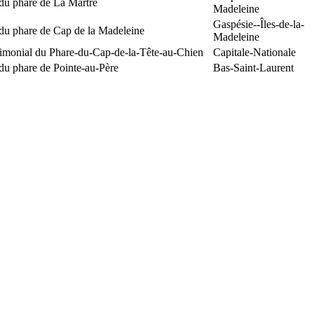
du phare de La Martre
Madeleine
Gaspésie--Îles-de-la-
 du phare de Cap de la Madeleine
Madeleine
rimonial du Phare-du-Cap-de-la-Tête-au-Chien
Capitale-Nationale
du phare de Pointe-au-Père
Bas-Saint-Laurent