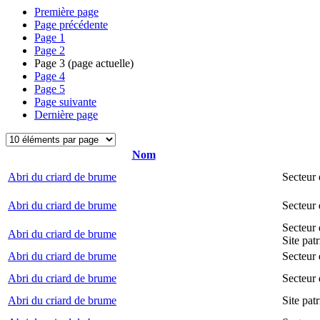
Première page
Page précédente
Page
1
Page
2
Page
3
(page actuelle)
Page
4
Page
5
Page suivante
Dernière page
Nom
Abri du criard de brume
Secteur
Abri du criard de brume
Secteur
Secteur 
Abri du criard de brume
Site pat
Abri du criard de brume
Secteur 
Abri du criard de brume
Secteur 
Abri du criard de brume
Site pat