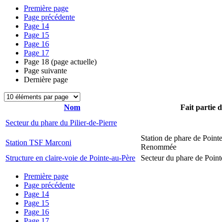
Première page
Page précédente
Page
14
Page
15
Page
16
Page
17
Page
18
(page actuelle)
Page suivante
Dernière page
Nom
Fait partie 
Secteur du phare du Pilier-de-Pierre
Station de phare de Pointe
Station TSF Marconi
Renommée
Structure en claire-voie de Pointe-au-Père
Secteur du phare de Point
Première page
Page précédente
Page
14
Page
15
Page
16
Page
17