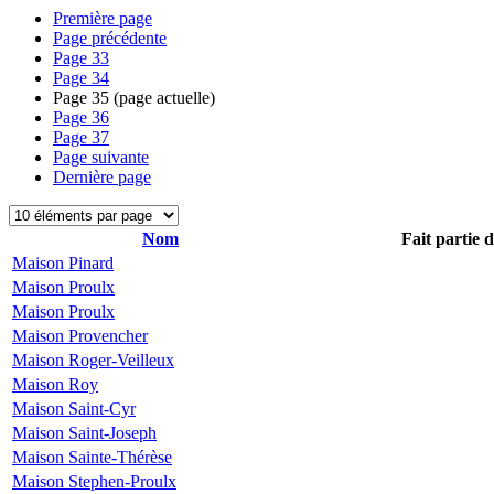
Première page
Page précédente
Page
33
Page
34
Page
35
(page actuelle)
Page
36
Page
37
Page suivante
Dernière page
Nom
Fait partie 
Maison Pinard
Maison Proulx
Maison Proulx
Maison Provencher
Maison Roger-Veilleux
Maison Roy
Maison Saint-Cyr
Maison Saint-Joseph
Maison Sainte-Thérèse
Maison Stephen-Proulx