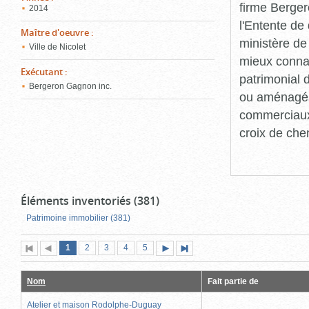
firme Berger
2014
l'Entente de 
Maître d'oeuvre
:
ministère de
Ville de Nicolet
mieux connaît
Exécutant
:
patrimonial d
Bergeron Gagnon inc.
ou aménagés 
commerciaux, 
croix de che
Éléments inventoriés (381)
Patrimoine immobilier (381)
Page
(page
Page
Page
Page
Page
1
Première
2
Page
3
4
5
Page
Dernière
actuelle)
page
précédente
suivante
page
Nom
Fait partie de
Atelier et maison Rodolphe-Duguay