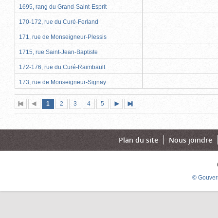
1695, rang du Grand-Saint-Esprit
170-172, rue du Curé-Ferland
171, rue de Monseigneur-Plessis
1715, rue Saint-Jean-Baptiste
172-176, rue du Curé-Raimbault
173, rue de Monseigneur-Signay
Page
(page
Page
Page
Page
Page
1
Première
2
Page
3
4
5
Page
Dernière
actuelle)
page
précédente
suivante
page
Plan du site
Nous joindre
© Gouver