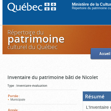
Ministère de la Cult
Répertoire du patrimoine c
Répertoire du
patrimoine
culturel du Québec
Accueil
Inventaire du patrimoine bâti de Nicolet
Type
:
Inventaire-évaluation
Résumé
(Boi
Portée
:
ouve
Municipale
cliq
pou
L'Inventaire 
ferm
Année
: