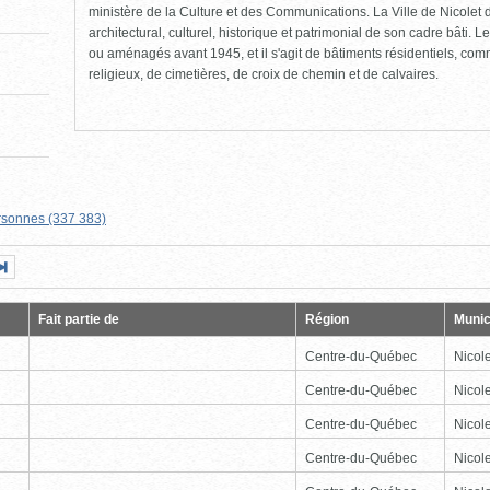
ministère de la Culture et des Communications. La Ville de Nicolet d
architectural, culturel, historique et patrimonial de son cadre bâti. Le
ou aménagés avant 1945, et il s'agit de bâtiments résidentiels, comme
religieux, de cimetières, de croix de chemin et de calvaires.
rsonnes (337 383)
Page
Dernière
nte
page
Fait partie de
Région
Munic
Centre-du-Québec
Nicole
Centre-du-Québec
Nicole
Centre-du-Québec
Nicole
Centre-du-Québec
Nicole