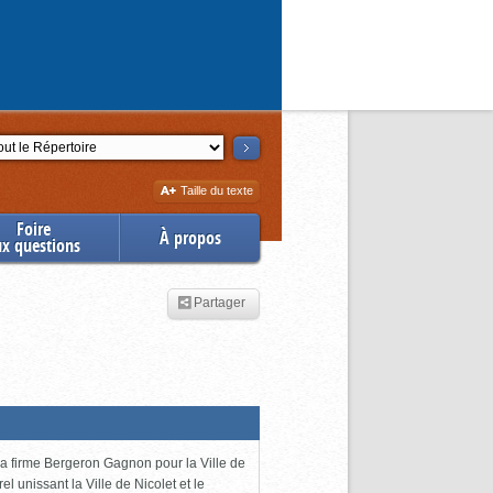
ction
Augmenter
Taille du texte
la
Foire
À propos
ux questions
Partager
 la firme Bergeron Gagnon pour la Ville de
l unissant la Ville de Nicolet et le