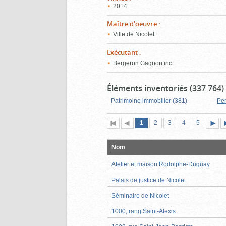
2014
Maître d'oeuvre
:
Ville de Nicolet
Exécutant
:
Bergeron Gagnon inc.
Éléments inventoriés (337 764)
Patrimoine immobilier (381)
Pe
Page
(page
Page
Page
Page
Page
1
Première
2
Page
3
4
5
actuelle)
page
précédente
suiva
Nom
Atelier et maison Rodolphe-Duguay
Palais de justice de Nicolet
Séminaire de Nicolet
1000, rang Saint-Alexis