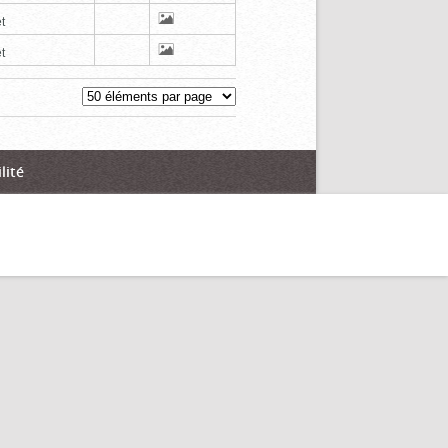
t
t
lité