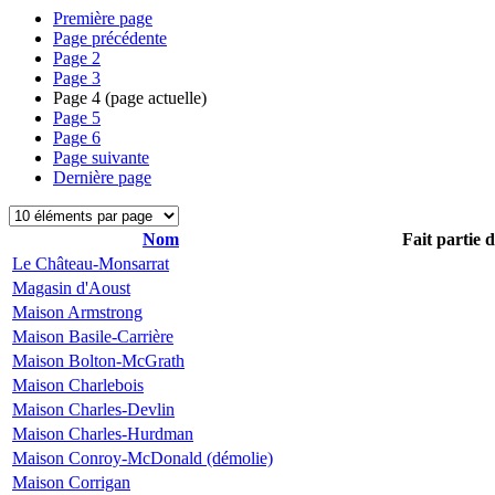
Première page
Page précédente
Page
2
Page
3
Page
4
(page actuelle)
Page
5
Page
6
Page suivante
Dernière page
Nom
Fait partie 
Le Château-Monsarrat
Magasin d'Aoust
Maison Armstrong
Maison Basile-Carrière
Maison Bolton-McGrath
Maison Charlebois
Maison Charles-Devlin
Maison Charles-Hurdman
Maison Conroy-McDonald (démolie)
Maison Corrigan