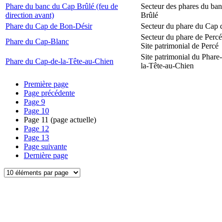
Phare du banc du Cap Brûlé (feu de
Secteur des phares du ba
direction avant)
Brûlé
Phare du Cap de Bon-Désir
Secteur du phare du Cap 
Secteur du phare de Percé
Phare du Cap-Blanc
Site patrimonial de Percé
Site patrimonial du Phare
Phare du Cap-de-la-Tête-au-Chien
la-Tête-au-Chien
Première page
Page précédente
Page
9
Page
10
Page
11
(page actuelle)
Page
12
Page
13
Page suivante
Dernière page