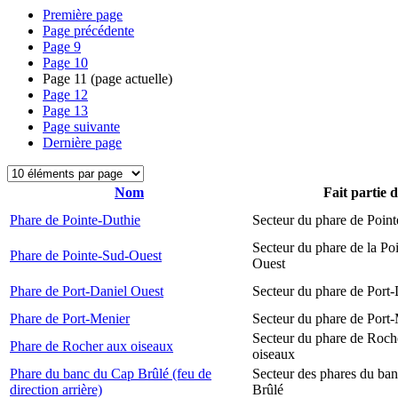
Première page
Page précédente
Page
9
Page
10
Page
11
(page actuelle)
Page
12
Page
13
Page suivante
Dernière page
Nom
Fait partie 
Phare de Pointe-Duthie
Secteur du phare de Poin
Secteur du phare de la Po
Phare de Pointe-Sud-Ouest
Ouest
Phare de Port-Daniel Ouest
Secteur du phare de Port
Phare de Port-Menier
Secteur du phare de Port
Secteur du phare de Roch
Phare de Rocher aux oiseaux
oiseaux
Phare du banc du Cap Brûlé (feu de
Secteur des phares du ba
direction arrière)
Brûlé