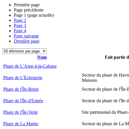
Première page
Page précédente
Page
1
(page actuelle)
Page
2
Page
3
Page
4
Page suivante
Dernière page
Nom
Fait partie 
Phare de L'Anse-à-la-Cabane
Secteur du phare de Havr
Phare de L'Échouerie
Maisons
Phare de l'Île-Brion
Secteur du phare de l'Île-
Phare de l'Île-d'Entrée
Secteur du phare de l'île 
Phare de l'Île-Verte
Site patrimonial du Phare-
Phare de La Martre
Secteur du phare de La M