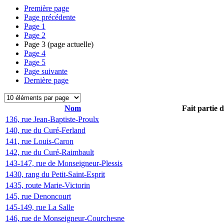
Première page
Page précédente
Page
1
Page
2
Page
3
(page actuelle)
Page
4
Page
5
Page suivante
Dernière page
Nom
Fait partie 
136, rue Jean-Baptiste-Proulx
140, rue du Curé-Ferland
141, rue Louis-Caron
142, rue du Curé-Raimbault
143-147, rue de Monseigneur-Plessis
1430, rang du Petit-Saint-Esprit
1435, route Marie-Victorin
145, rue Denoncourt
145-149, rue La Salle
146, rue de Monseigneur-Courchesne