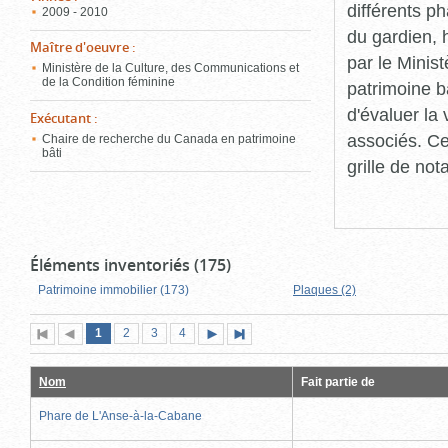
différents p
2009 - 2010
du gardien, 
Maître d'oeuvre
:
par le Minis
Ministère de la Culture, des Communications et
de la Condition féminine
patrimoine b
d'évaluer la
Exécutant
:
associés. Ce
Chaire de recherche du Canada en patrimoine
bâti
grille de not
Éléments inventoriés (175)
Patrimoine immobilier (173)
Plaques (2)
Page
(page
Page
Page
Page
1
Première
2
Page
3
4
Page
Dernière
actuelle)
page
précédente
suivante
page
Nom
Fait partie de
Phare de L'Anse-à-la-Cabane