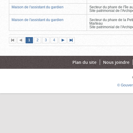
Maison de l'assistant du gardien
Secteur du phare de l'île 
Site patrimonial de l'Arch
Maison de l'assistant du gardien
Secteur du phare de la Peti
Marteau
Site patrimonial de l'Arch
Page
(page
Page
Page
Page
1
Première
2
Page
3
4
Page
Dernière
actuelle)
page
précédente
suivante
page
Plan du site
Nous joindre
© Gouver