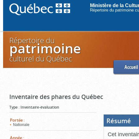
Ministère de la Cult
Répertoire du patrimoine c
Répertoire du
patrimoine
culturel du Québec
Accueil
Inventaire des phares du Québec
Type
:
Inventaire-évaluation
Résumé
(Boi
Portée
:
ouve
Nationale
cliq
pou
Cet inventai
ferm
Année
: