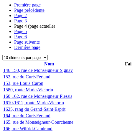
Première page
Page précédente
Page
2
Page
3
Page
4
(page actuelle)
Page
5
Page
6
Page suivante
Dernière page
Nom
Fai
146-150, rue de Monseigneur-Signay
152, rue du Curé-Ferland
153, rue Louis-Caron
1580, route Marie-Victorin
160-162, rue de Monseigneur-Plessis
1610-1612, route Marie-Victorin
1625, rang du Grand-Saint-Esprit
164, rue du Curé-Ferland
165, rue de Monseigneur-Courchesne
166, rue Wilfrid-Camirand