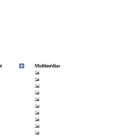
é
Multimédias