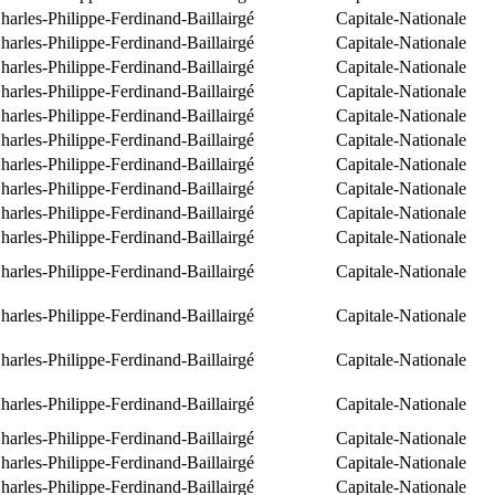
arles-Philippe-Ferdinand-Baillairgé
Capitale-Nationale
arles-Philippe-Ferdinand-Baillairgé
Capitale-Nationale
arles-Philippe-Ferdinand-Baillairgé
Capitale-Nationale
arles-Philippe-Ferdinand-Baillairgé
Capitale-Nationale
arles-Philippe-Ferdinand-Baillairgé
Capitale-Nationale
arles-Philippe-Ferdinand-Baillairgé
Capitale-Nationale
arles-Philippe-Ferdinand-Baillairgé
Capitale-Nationale
arles-Philippe-Ferdinand-Baillairgé
Capitale-Nationale
arles-Philippe-Ferdinand-Baillairgé
Capitale-Nationale
arles-Philippe-Ferdinand-Baillairgé
Capitale-Nationale
arles-Philippe-Ferdinand-Baillairgé
Capitale-Nationale
arles-Philippe-Ferdinand-Baillairgé
Capitale-Nationale
arles-Philippe-Ferdinand-Baillairgé
Capitale-Nationale
arles-Philippe-Ferdinand-Baillairgé
Capitale-Nationale
arles-Philippe-Ferdinand-Baillairgé
Capitale-Nationale
arles-Philippe-Ferdinand-Baillairgé
Capitale-Nationale
arles-Philippe-Ferdinand-Baillairgé
Capitale-Nationale