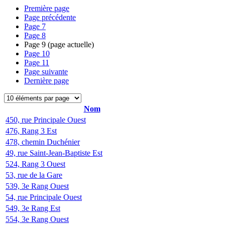
Première page
Page précédente
Page
7
Page
8
Page
9
(page actuelle)
Page
10
Page
11
Page suivante
Dernière page
Nom
450, rue Principale Ouest
476, Rang 3 Est
478, chemin Duchénier
49, rue Saint-Jean-Baptiste Est
524, Rang 3 Ouest
53, rue de la Gare
539, 3e Rang Ouest
54, rue Principale Ouest
549, 3e Rang Est
554, 3e Rang Ouest