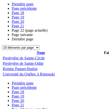
Première page
Page précédente
Page
18
Page
19
Page
20
Page
21
Page
22
(page actuelle)
Page suivante
Dernière page
Nom
Fai
Presbytère de Sainte-Cécile
Presbytère de Sainte-Odile
Remise Paquet-Hudon
Université du Québec à Rimouski
Première page
Page précédente
Page
18
Page
19
Page
20
Page
21