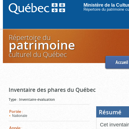
Ministère de la Cult
Répertoire du patrimoine c
Répertoire du
patrimoine
culturel du Québec
Accueil
Inventaire des phares du Québec
Type
:
Inventaire-évaluation
Résumé
(Boi
Portée
:
ouve
Nationale
cliq
pou
Cet inventai
ferm
Année
: