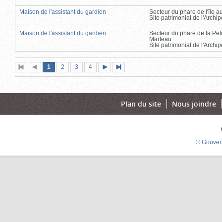
Maison de l'assistant du gardien
Secteur du phare de l'île 
Site patrimonial de l'Arch
Maison de l'assistant du gardien
Secteur du phare de la Peti
Marteau
Site patrimonial de l'Arch
Page
(page
Page
Page
Page
1
Première
2
Page
3
4
Page
Dernière
actuelle)
page
précédente
suivante
page
Plan du site
Nous joindre
© Gouver