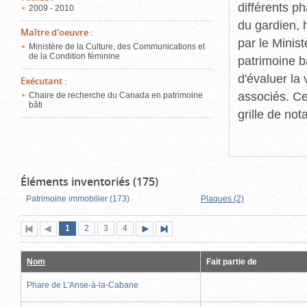
différents p
2009 - 2010
du gardien, 
Maître d'oeuvre
:
par le Minis
Ministère de la Culture, des Communications et
de la Condition féminine
patrimoine b
d'évaluer la
Exécutant
:
associés. Ce
Chaire de recherche du Canada en patrimoine
bâti
grille de not
Éléments inventoriés (175)
Patrimoine immobilier (173)
Plaques (2)
Page
(page
Page
Page
Page
1
Première
2
Page
3
4
Page
Dernière
actuelle)
page
précédente
suivante
page
Nom
Fait partie de
Phare de L'Anse-à-la-Cabane