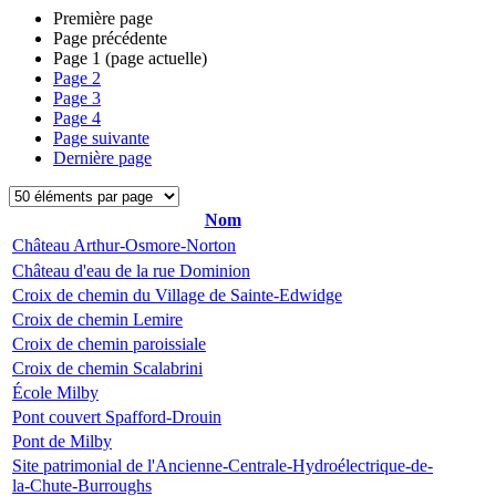
Première page
Page précédente
Page
1
(page actuelle)
Page
2
Page
3
Page
4
Page suivante
Dernière page
Nom
Château Arthur-Osmore-Norton
Château d'eau de la rue Dominion
Croix de chemin du Village de Sainte-Edwidge
Croix de chemin Lemire
Croix de chemin paroissiale
Croix de chemin Scalabrini
École Milby
Pont couvert Spafford-Drouin
Pont de Milby
Site patrimonial de l'Ancienne-Centrale-Hydroélectrique-de-
la-Chute-Burroughs