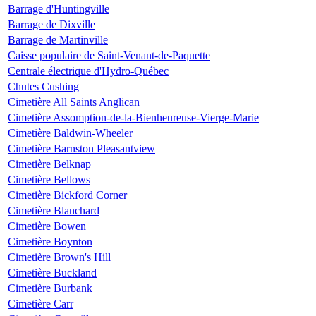
Barrage d'Huntingville
Barrage de Dixville
Barrage de Martinville
Caisse populaire de Saint-Venant-de-Paquette
Centrale électrique d'Hydro-Québec
Chutes Cushing
Cimetière All Saints Anglican
Cimetière Assomption-de-la-Bienheureuse-Vierge-Marie
Cimetière Baldwin-Wheeler
Cimetière Barnston Pleasantview
Cimetière Belknap
Cimetière Bellows
Cimetière Bickford Corner
Cimetière Blanchard
Cimetière Bowen
Cimetière Boynton
Cimetière Brown's Hill
Cimetière Buckland
Cimetière Burbank
Cimetière Carr