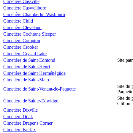
Cimetière Cassville
Cimetière Caswellboro
Cimetière Chamberlin-Washburn
Cimetière Child
Cimetière Cleveland
Cimetière Cochrane Sleeper
Cimetière Compton
Cimetière Crooker
Cimetière Crystal Lake
Cimetière de Saint-Edmond
Site pat
Cimetière de Saint-Henri
Cimetière de Saint-Herménégilde
Cimetière de Saint-Malo
Site du 
Cimetière de Saint-Venant-de-Paquette
Paquett
Site du 
Cimetière de Sainte-Edwidge
Clifton
Cimetière Dixville
Cimetière Doak
Cimetière Draper's Corner
Cimetière Fairfax