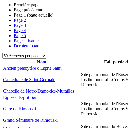
Première page
Page précédente
Page
1
(page actuelle)
Page
2
Page
3
Page
4
Page
5
Page suivante
Dernière page
Nom
Fait partie 
Ancien presbytère d'Esprit-Saint
Site patrimonial de l'Ens
Cathédrale de Saint-Germain
Institutionnel-du-Centre-V
Rimouski
Chapelle de Notre-Dame-des-Murailles
Église d'Esprit-Saint
Site patrimonial de l'Ens
Gare de Rimouski
Institutionnel-du-Centre-V
Rimouski
Grand Séminaire de Rimouski
Site patrimonial du Berce