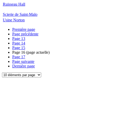
Ruisseau Hall
Scierie de Saint-Malo
Usine Norton
Première page
Page précédente
Page
13
Page
14
Page
15
Page
16
(page actuelle)
Page
17
Page suivante
Dernière page