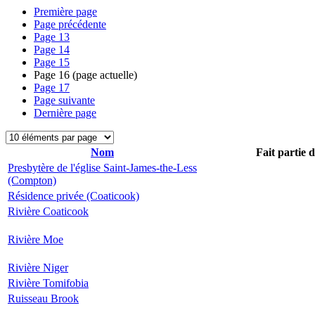
Première page
Page précédente
Page
13
Page
14
Page
15
Page
16
(page actuelle)
Page
17
Page suivante
Dernière page
Nom
Fait partie 
Presbytère de l'église Saint-James-the-Less
(Compton)
Résidence privée (Coaticook)
Rivière Coaticook
Rivière Moe
Rivière Niger
Rivière Tomifobia
Ruisseau Brook