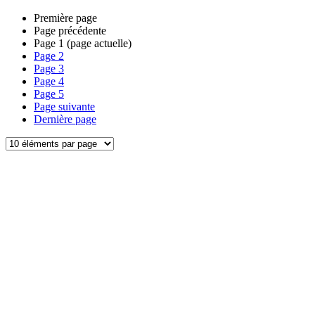
Première page
Page précédente
Page
1
(page actuelle)
Page
2
Page
3
Page
4
Page
5
Page suivante
Dernière page