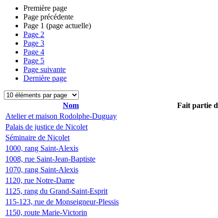
Première page
Page précédente
Page
1
(page actuelle)
Page
2
Page
3
Page
4
Page
5
Page suivante
Dernière page
Nom
Fait partie 
Atelier et maison Rodolphe-Duguay
Palais de justice de Nicolet
Séminaire de Nicolet
1000, rang Saint-Alexis
1008, rue Saint-Jean-Baptiste
1070, rang Saint-Alexis
1120, rue Notre-Dame
1125, rang du Grand-Saint-Esprit
115-123, rue de Monseigneur-Plessis
1150, route Marie-Victorin