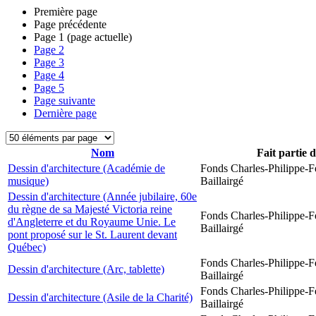
Première page
Page précédente
Page
1
(page actuelle)
Page
2
Page
3
Page
4
Page
5
Page suivante
Dernière page
Nom
Fait partie 
Dessin d'architecture (Académie de
Fonds Charles-Philippe-F
musique)
Baillairgé
Dessin d'architecture (Année jubilaire, 60e
du règne de sa Majesté Victoria reine
Fonds Charles-Philippe-F
d'Angleterre et du Royaume Unie. Le
Baillairgé
pont proposé sur le St. Laurent devant
Québec)
Fonds Charles-Philippe-F
Dessin d'architecture (Arc, tablette)
Baillairgé
Fonds Charles-Philippe-F
Dessin d'architecture (Asile de la Charité)
Baillairgé