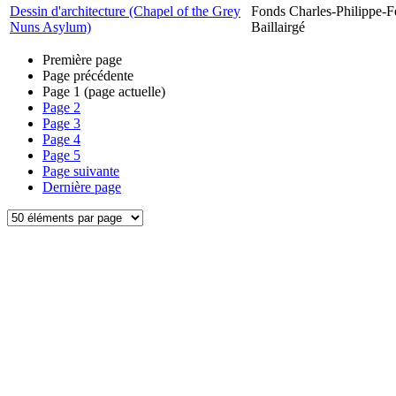
Dessin d'architecture (Chapel of the Grey
Fonds Charles-Philippe-F
Nuns Asylum)
Baillairgé
Première page
Page précédente
Page
1
(page actuelle)
Page
2
Page
3
Page
4
Page
5
Page suivante
Dernière page