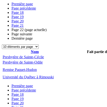
Première page
Page précédente
Page
18
Page
19
Page
20
Page
21
Page
22
(page actuelle)
Page suivante
Dernière page
Nom
Fait partie 
Presbytère de Sainte-Cécile
Presbytère de Sainte-Odile
Remise Paquet-Hudon
Université du Québec à Rimouski
Première page
Page précédente
Page
18
Page
19
Page
20