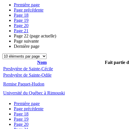
Première page
Page précédente
Page
18
Page
19
Page
20
Page
21
Page
22
(page actuelle)
Page suivante
Dernière page
Nom
Fait partie 
Presbytère de Sainte-Cécile
Presbytère de Sainte-Odile
Remise Paquet-Hudon
Université du Québec à Rimouski
Première page
Page précédente
Page
18
Page
19
Page
20