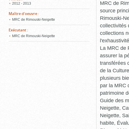
MRC de Rimou
2012 - 2013
source princ
Maître d'oeuvre
:
Rimouski-Nei
MRC de Rimouski-Neigette
collectivité
Exécutant
:
collections 
MRC de Rimouski-Neigette
l'exhaustivit
La MRC de Ri
assurer la p
transférées 
de la Cultur
plusieurs bi
par la MRC d
patrimoine d
Guide des ma
Neigette, C
Neigette, Sa
habite, Éval