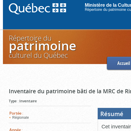
Ministère de la Cult
Répertoire du patrimoine c
Répertoire du
patrimoine
culturel du Québec
Accueil
Inventaire du patrimoine bâti de la MRC de R
Type
:
Inventaire
Résumé
(Boi
Portée
:
ouve
Régionale
cliq
pou
Cet inventai
ferm
Année
: