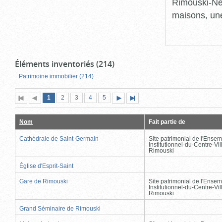
Rimouski-Nei
maisons, une
Éléments inventoriés (214)
Patrimoine immobilier (214)
Page
(page
Page
Page
Page
Page
1
Première
2
Page
3
4
5
Page
Dernière
actuelle)
page
précédente
suivante
page
Nom
Fait partie de
Cathédrale de Saint-Germain
Site patrimonial de l'Ensem
Institutionnel-du-Centre-Vil
Rimouski
Église d'Esprit-Saint
Gare de Rimouski
Site patrimonial de l'Ensem
Institutionnel-du-Centre-Vil
Rimouski
Grand Séminaire de Rimouski