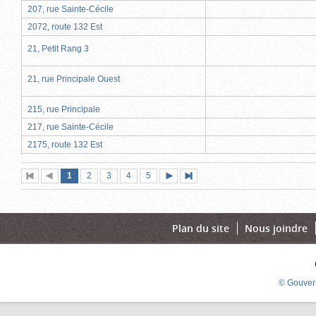
207, rue Sainte-Cécile
2072, route 132 Est
21, Petit Rang 3
21, rue Principale Ouest
215, rue Principale
217, rue Sainte-Cécile
2175, route 132 Est
Page
(page
Page
Page
Page
Page
1
Première
2
Page
3
4
5
Page
Dernière
actuelle)
page
précédente
suivante
page
Plan du site
Nous joindre
© Gouver