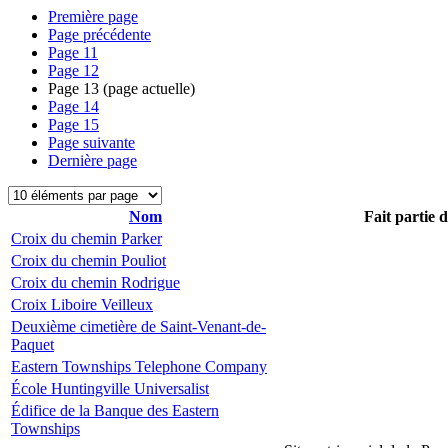
Première page
Page précédente
Page
11
Page
12
Page
13
(page actuelle)
Page
14
Page
15
Page suivante
Dernière page
Nom
Fait partie 
Croix du chemin Parker
Croix du chemin Pouliot
Croix du chemin Rodrigue
Croix Liboire Veilleux
Deuxième cimetière de Saint-Venant-de-
Paquet
Eastern Townships Telephone Company
École Huntingville Universalist
Édifice de la Banque des Eastern
Townships