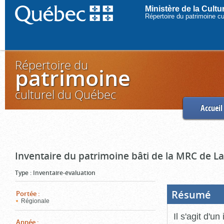
Ministère de la Cult
Répertoire du patrimoine c
Répertoire du
patrimoine
culturel du Québec
Accueil
Inventaire du patrimoine bâti de la MRC de L
Type
:
Inventaire-évaluation
Résumé
(Boi
Portée
:
ouve
Régionale
cliq
pou
Il s'agit d'u
ferm
Année
: