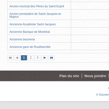
Ancien noviciat des Pères du Saint-Esprit
Ancien presbytère de Saint-Jacques-le-
Majeur
Ancienne Académie Saint-Jacques
Ancienne Banque de Montréal
Ancienne beurrerie
Ancienne gare de Routhierville
Page
(page
Page
Page
1
Première
2
Page
3
Page
Dernière
actuelle)
page
précédente
suivante
page
Plan du site
Nous joindre
© Gouver