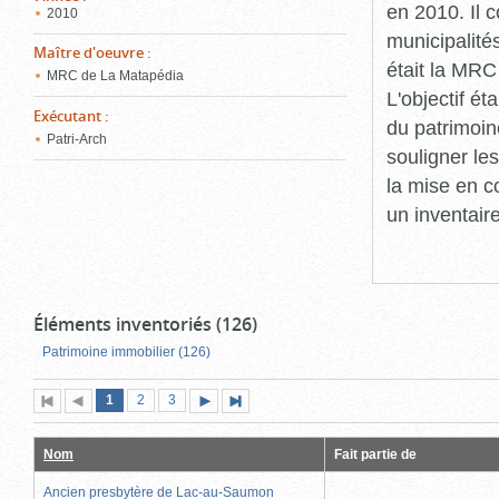
en 2010. Il 
2010
municipalité
Maître d'oeuvre
:
était la MRC
MRC de La Matapédia
L'objectif ét
Exécutant
:
du patrimoin
Patri-Arch
souligner le
la mise en c
un inventair
Éléments inventoriés (126)
Patrimoine immobilier (126)
Page
(page
Page
Page
1
Première
2
Page
3
Page
Dernière
actuelle)
page
précédente
suivante
page
Nom
Fait partie de
Ancien presbytère de Lac-au-Saumon