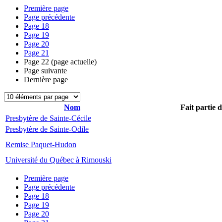
Première page
Page précédente
Page
18
Page
19
Page
20
Page
21
Page
22
(page actuelle)
Page suivante
Dernière page
Nom
Fait partie 
Presbytère de Sainte-Cécile
Presbytère de Sainte-Odile
Remise Paquet-Hudon
Université du Québec à Rimouski
Première page
Page précédente
Page
18
Page
19
Page
20