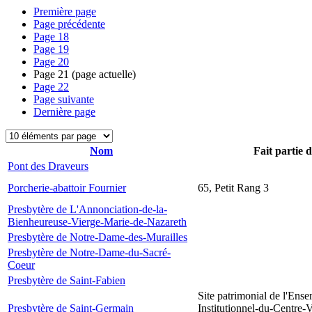
Première page
Page précédente
Page
18
Page
19
Page
20
Page
21
(page actuelle)
Page
22
Page suivante
Dernière page
Nom
Fait partie 
Pont des Draveurs
Porcherie-abattoir Fournier
65, Petit Rang 3
Presbytère de L'Annonciation-de-la-
Bienheureuse-Vierge-Marie-de-Nazareth
Presbytère de Notre-Dame-des-Murailles
Presbytère de Notre-Dame-du-Sacré-
Coeur
Presbytère de Saint-Fabien
Site patrimonial de l'Ens
Presbytère de Saint-Germain
Institutionnel-du-Centre-V