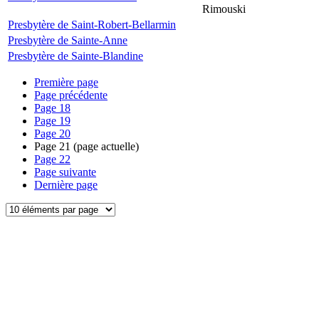
Rimouski
Presbytère de Saint-Robert-Bellarmin
Presbytère de Sainte-Anne
Presbytère de Sainte-Blandine
Première page
Page précédente
Page
18
Page
19
Page
20
Page
21
(page actuelle)
Page
22
Page suivante
Dernière page