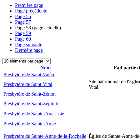
Première page
Page précédente
Page
56
Page
57
Page
58
(page actuelle)
Page
59
Page
60
Page suivante
Dernière page
Nom
Fait partie 
Presbytère de Saint-Valère
Site patrimonial de l'Églis
Presbytère de Saint-Vital
Vital
Presbytère de Saint-Zénon
Presbytère de Saint-Zéphirin
Presbytère de Sainte-Anastasie
Presbytère de Sainte-Anne
Presbytère de Sainte-Anne-de-la-Rochelle
Église de Sainte-Anne-de