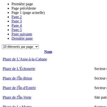
Première page
Page précédente
Page
1
(page actuelle)
Page
2
Page
3
Page
4
Page
5
Page suivante
Dernière page
Nom
Phare de L'Anse-à-la-Cabane
Phare de L'Échouerie
Secteur
Phare de l'Île-Brion
Secteur 
Phare de l'Île-d'Entrée
Secteur 
Phare de l'Île-Verte
Site pat
Phare de La Martre
Secteur 