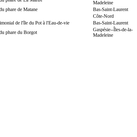
Madeleine
 du phare de Matane
Bas-Saint-Laurent
Côte-Nord
rimonial de l'île du Pot à l'Eau-de-vie
Bas-Saint-Laurent
Gaspésie--Îles-de-la-
 du phare du Borgot
Madeleine