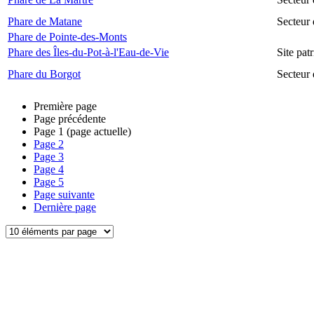
Phare de Matane
Secteur
Phare de Pointe-des-Monts
Phare des Îles-du-Pot-à-l'Eau-de-Vie
Site pat
Phare du Borgot
Secteur
Première page
Page précédente
Page
1
(page actuelle)
Page
2
Page
3
Page
4
Page
5
Page suivante
Dernière page