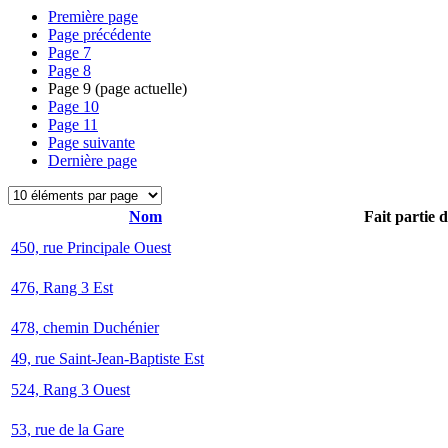
Première page
Page précédente
Page
7
Page
8
Page
9
(page actuelle)
Page
10
Page
11
Page suivante
Dernière page
Nom
Fait partie 
450, rue Principale Ouest
476, Rang 3 Est
478, chemin Duchénier
49, rue Saint-Jean-Baptiste Est
524, Rang 3 Ouest
53, rue de la Gare