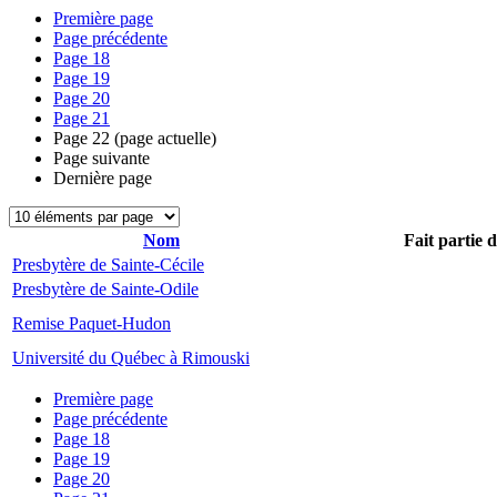
Première page
Page précédente
Page
18
Page
19
Page
20
Page
21
Page
22
(page actuelle)
Page suivante
Dernière page
Nom
Fait partie 
Presbytère de Sainte-Cécile
Presbytère de Sainte-Odile
Remise Paquet-Hudon
Université du Québec à Rimouski
Première page
Page précédente
Page
18
Page
19
Page
20