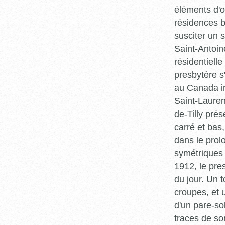
éléments d'o
résidences bo
susciter un 
Saint-Antoine
résidentiell
presbytère s
au Canada in
Saint-Lauren
de-Tilly pré
carré et bas
dans le pro
symétriques 
1912, le pre
du jour. Un 
croupes, et 
d'un pare-so
traces de son