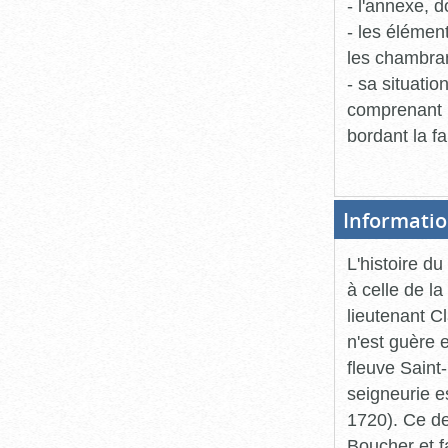
- l'annexe, d
- les élémen
les chambran
- sa situati
comprenant l'
bordant la fa
Informatio
L'histoire d
à celle de l
lieutenant C
n'est guère 
fleuve Saint
seigneurie e
1720). Ce de
Boucher et fa