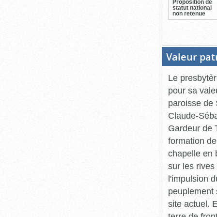
Proposition de
statut national
non retenue
Valeur pat
Le presbytèr
pour sa valeu
paroisse de 
Claude-Sébas
Gardeur de T
formation de 
chapelle en 
sur les rives
l'impulsion 
peuplement se
site actuel. 
terre de fron