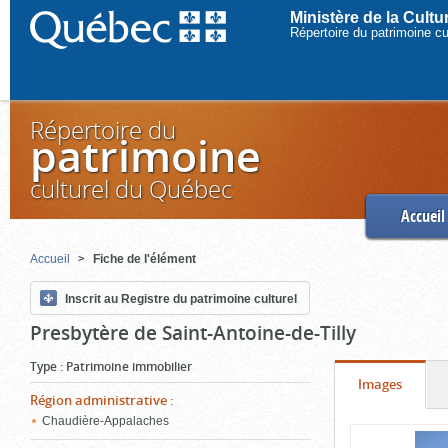
Ministère de la Cult
Répertoire du patrimoine c
Répertoire du
patrimoine
culturel du Québec
Accueil
Accueil
Fiche de l'élément
Inscrit au Registre du patrimoine culturel
Presbytère de Saint-Antoine-de-Tilly
Type
:
Patrimoine immobilier
Onglet
(cliquer
Images
Région administrative
:
pour
Chaudière-Appalaches
Contenu
voir