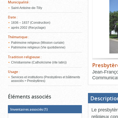
de
Municipalité
:
le
l'onglet
Saint-Antoine-de-Tilly
«
conten
Images
Date
:
»
1836 – 1837 (Construction)
après 2002 (Recyclage)
Thématique
:
Patrimoine religieux (Mission curiale)
Patrimoine religieux (Vie quotidienne)
Tradition religieuse
:
Christianisme (Catholicisme (rite latin))
Presbytère
Jean-Franço
Usage
:
Communicat
Services et institutions (Presbytères et bâtiments
associés > Presbytères)
Fin
du
bloc
Éléments associés
d'onglets
Descriptio
Inventaires associés
(1)
Le presbytèr
religieux co