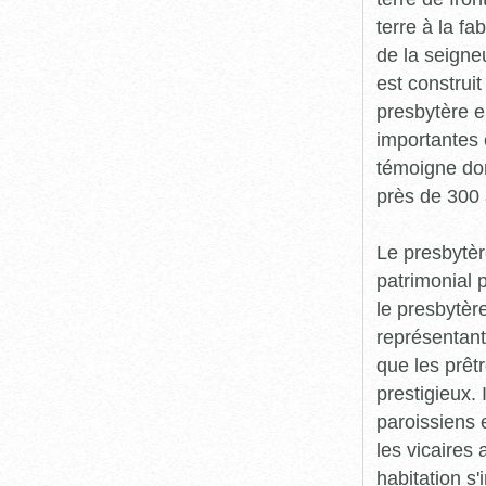
terre à la f
de la seigneu
est construi
presbytère e
importantes 
témoigne don
près de 300 
Le presbytèr
patrimonial 
le presbytèr
représentant 
que les prêt
prestigieux.
paroissiens 
les vicaires 
habitation s