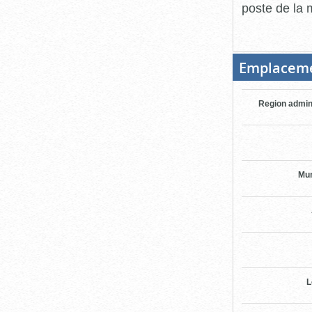
poste de la m
Emplacem
Region admin
Mun
L