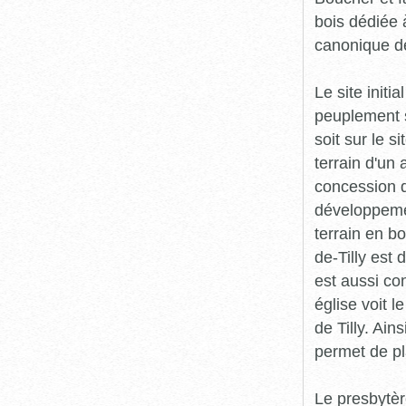
bois dédiée 
canonique de
Le site initi
peuplement se
soit sur le s
terrain d'un 
concession d
développemen
terrain en b
de-Tilly est
est aussi con
église voit 
de Tilly. Ain
permet de pla
Le presbytèr