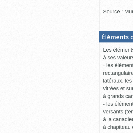
Source : Mun
Éléments c
Les éléments
à ses valeur
- les élémen
rectangulair
latéraux, le
vitrées et s
à grands car
- les élémen
versants (te
à la canadie
à chapiteau 