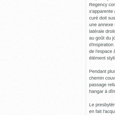
Regency cons
s'apparente 
curé doit su
une annexe s
latérale dro
au goût du jo
d'inspiratio
de l'espace à
élément styl
Pendant plus
chemin couve
passage relia
hangar à dî
Le presbytèr
en fait l'ac