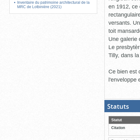
Inventaire du patrimoine architectural de la
en 1912, ce 
MRC de Lotbinière (2021)
rectangulair
versants. Un
toit mansardé
Une galerie 
Le presbytèr
Tilly, dans l
Ce bien est 
l'enveloppe 
Statuts
(Boit
ouver
cliqu
pour
Statut
ferme
Citation