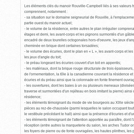
cliquer
Les éléments clés du manoir Rouville-Campbell liés à ses valeurs hi
pour
ouvrir)
comprennent, notamment :
- sa situation sur le domaine seigneurial de Rouville, à l'emplaceme
partie ouest du manoir actuel;
- le volume de la résidence, entre autres le plan irrégulier compren
étages et demi, les avant-corps et les pignons surmontés d'un gâbl
encadré de deux tourelles octogonales hors-d'oeuvre, les jeux d'ang
cheminée en brique dont certaines torsadées;
- le volume des écuries, dont le plan en « L », les avant-corps et l
les jeux d'angle du toit;
- le préau longeant les écuries couvert d'un toit en appentis;
- les matériaux, dont la brique rouge structurale de trois épaisseurs,
de l'ornementation, la tôle à la canadienne couvrant la résidence et 
écuries et du préau ainsi que la colonnade en fonte finement ouvra
- les ouvertures, dont les baies à un ou plusieurs meneaux (divisée
traverse et surmontées d'un rejéteau en bois imitant la pierre) ainsi 
résidence;
- les éléments témoignant du mode de vie bourgeois au XIXe siècle,
pièces au rez-de-chaussée (parmi lesquelles le salon occupant toute 
le vestibule précédant le hall) ainsi que la présence d'écuries et d'
- les éléments témoignant de l'attention apportée au paraître, don
réception (entre autres la marqueterie du salon, les arches Tudor 
les foyers de pierre ou de fonte ouvragées, les hautes plinthes, les 