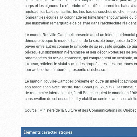
siècle, la résidence et les écuries adoptent notamment le plan irréguli
corps et les pignons. Le répertoire décoratif comprend les baies à 
rejéteau, les baies en saillie, les très hautes souches de cheminée 
longeant les écuries, la colonnade en fonte finement ouvragée du 
une illustration remarquable de ce style dans l'architecture résident
Le manoir Rouville-Campbell présente aussi un intérêt patrimonial
demeure évoque le mode d'habiter de la société bourgeoise du XIXe
privée entre autres comme le symbole de sa réussite sociale, ce qui
pièces, leur distribution hiérarchisée et leur décor. Porteuses de
ornementées du rez-de-chaussée, qui comprennent un vestibule, un 
luxueux, reflètent le statut social des propriétaires. Les anciennes 
leur architecture élaborée, prospérité et richesse.
Le manoir Rouville-Campbell présente en outre un intérêt patrimoni
son association avec l'artiste Jordi Bonet (1932-1979). Dessinateur, 
de renommée internationale, Jordi Bonet acquiert le manoir en 1969. 
conservation de cet ensemble, il y établit un centre d'art et ses atelier
Source : Ministère de la Culture et des Communications du Québec
(Boite
Éléments caractéristiques
fermée,