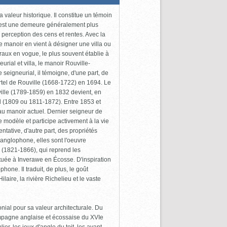
valeur historique. Il constitue un témoin
r est une demeure généralement plus
e perception des cens et rentes. Avec la
e manoir en vient à désigner une villa ou
raux en vogue, le plus souvent établie à
ial et villa, le manoir Rouville-
 seigneurial, il témoigne, d'une part, de
rtel de Rouville (1668-1722) en 1694. Le
ille (1789-1859) en 1832 devient, en
 (1809 ou 1811-1872). Entre 1853 et
 au manoir actuel. Dernier seigneur de
 modèle et participe activement à la vie
ative, d'autre part, des propriétés
 anglophone, elles sont l'oeuvre
d (1821-1866), qui reprend les
tuée à Inverawe en Écosse. D'inspiration
phone. Il traduit, de plus, le goût
laire, la rivière Richelieu et le vaste
ial pour sa valeur architecturale. Du
ampagne anglaise et écossaise du XVIe