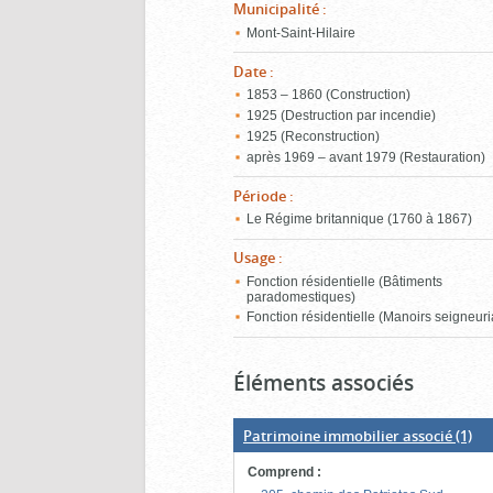
Municipalité
:
Mont-Saint-Hilaire
Date
:
1853 – 1860 (Construction)
1925 (Destruction par incendie)
1925 (Reconstruction)
après 1969 – avant 1979 (Restauration)
Période
:
Le Régime britannique (1760 à 1867)
Usage
:
Fonction résidentielle (Bâtiments
paradomestiques)
Fonction résidentielle (Manoirs seigneur
Éléments associés
Patrimoine immobilier associé
(1)
Comprend
: