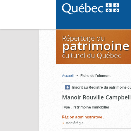
Répertoire du
patrimoine
culturel du Québec
Accueil
Fiche de l'élément
Inscrit au Registre du patrimoine cu
Manoir Rouville-Campbell
Type
:
Patrimoine immobilier
Région administrative
:
Montérégie