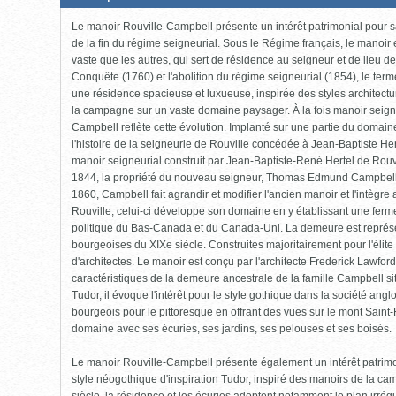
fermée,
cliquer
Le manoir Rouville-Campbell présente un intérêt patrimonial pour sa 
pour
ouvrir)
de la fin du régime seigneurial. Sous le Régime français, le manoi
vaste que les autres, qui sert de résidence au seigneur et de lieu d
Conquête (1760) et l'abolition du régime seigneurial (1854), le term
une résidence spacieuse et luxueuse, inspirée des styles architectu
la campagne sur un vaste domaine paysager. À la fois manoir seigneur
Campbell reflète cette évolution. Implanté sur une partie du domaine
l'histoire de la seigneurie de Rouville concédée à Jean-Baptiste He
manoir seigneurial construit par Jean-Baptiste-René Hertel de Rouv
1844, la propriété du nouveau seigneur, Thomas Edmund Campbell
1860, Campbell fait agrandir et modifier l'ancien manoir et l'intègre
Rouville, celui-ci développe son domaine en y établissant une ferme
politique du Bas-Canada et du Canada-Uni. La demeure est représent
bourgeoises du XIXe siècle. Construites majoritairement pour l'élite
d'architectes. Le manoir est conçu par l'architecte Frederick Lawfor
caractéristiques de la demeure ancestrale de la famille Campbell si
Tudor, il évoque l'intérêt pour le style gothique dans la société anglo
bourgeois pour le pittoresque en offrant des vues sur le mont Saint-Hi
domaine avec ses écuries, ses jardins, ses pelouses et ses boisés.
Le manoir Rouville-Campbell présente également un intérêt patrimon
style néogothique d'inspiration Tudor, inspiré des manoirs de la c