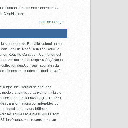
 la situation dans un environnement de
nt Saint-Hilaire.
Haut de la page
la seigneurie de Rouville s'étend au sud
, Jean-Baptiste-René Hertel de Rouville
manoir Rouville-Campbell. Ce manoir est
nument national et religieux érigé sur la
(collection des Archives nationales du
aux dimensions modestes, dont le carré
seigneurie. Dernier seigneur de
 modèle et participe activement à la vie
chitecte Frederick Lawford (1821-1866),
 des transformations considérables qui
artie ouest du nouveau bâtiment
avec les écuries et le préau qui lui sont
5, les écuries sont reconstruites au