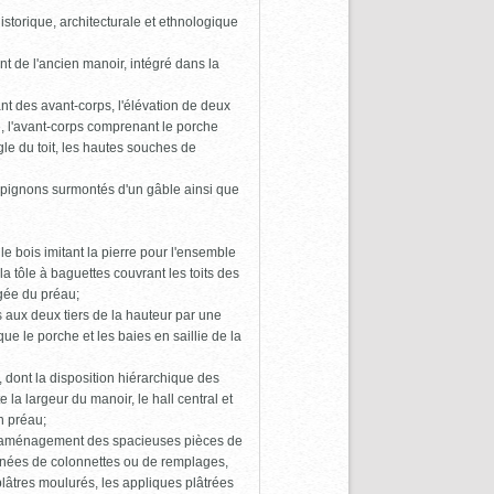
storique, architecturale et ethnologique
nt de l'ancien manoir, intégré dans la
ant des avant-corps, l'élévation de deux
e, l'avant-corps comprenant le porche
le du toit, les hautes souches de
es pignons surmontés d'un gâble ainsi que
 le bois imitant la pierre pour l'ensemble
la tôle à baguettes couvrant les toits des
gée du préau;
s aux deux tiers de la hauteur par une
que le porche et les baies en saillie de la
 dont la disposition hiérarchique des
la largeur du manoir, le hall central et
un préau;
t l'aménagement des spacieuses pièces de
ornées de colonnettes ou de remplages,
plâtres moulurés, les appliques plâtrées