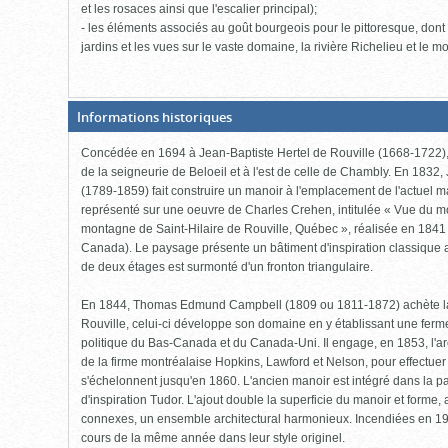
et les rosaces ainsi que l'escalier principal);
- les éléments associés au goût bourgeois pour le pittoresque, dont
jardins et les vues sur le vaste domaine, la rivière Richelieu et le mo
(Boite
Informations historiques
fermée,
cliquer
Concédée en 1694 à Jean-Baptiste Hertel de Rouville (1668-1722), 
pour
ouvrir)
de la seigneurie de Beloeil et à l'est de celle de Chambly. En 1832
(1789-1859) fait construire un manoir à l'emplacement de l'actuel 
représenté sur une oeuvre de Charles Crehen, intitulée « Vue du mo
montagne de Saint-Hilaire de Rouville, Québec », réalisée en 1841 
Canada). Le paysage présente un bâtiment d'inspiration classique 
de deux étages est surmonté d'un fronton triangulaire.
En 1844, Thomas Edmund Campbell (1809 ou 1811-1872) achète la 
Rouville, celui-ci développe son domaine en y établissant une ferme
politique du Bas-Canada et du Canada-Uni. Il engage, en 1853, l'ar
de la firme montréalaise Hopkins, Lawford et Nelson, pour effectuer
s'échelonnent jusqu'en 1860. L'ancien manoir est intégré dans la p
d'inspiration Tudor. L'ajout double la superficie du manoir et forme, 
connexes, un ensemble architectural harmonieux. Incendiées en 192
cours de la même année dans leur style originel.