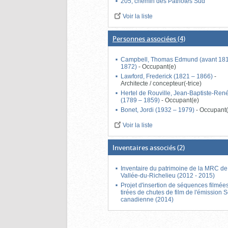
205, chemin des Patriotes Sud
Voir la liste
Personnes associées
(4)
Campbell, Thomas Edmund (avant 181
1872)
-
Occupant(e)
Lawford, Frederick (1821 – 1866)
-
Architecte / concepteur(-trice)
Hertel de Rouville, Jean-Baptiste-Ren
(1789 – 1859)
-
Occupant(e)
Bonet, Jordi (1932 – 1979)
-
Occupant(
Voir la liste
Inventaires associés
(2)
Inventaire du patrimoine de la MRC de
Vallée-du-Richelieu (2012 - 2015)
Projet d'insertion de séquences filmée
tirées de chutes de film de l'émission 
canadienne (2014)