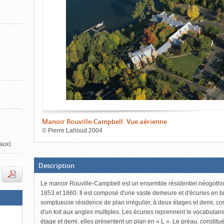
de
le
le
l'onglet
«
contenu)
contenu)
Images
»
Manoir Rouville-Campbell. Vue aérienne
©
Pierre Lahoud
2004
iaux)
Fin
du
bloc
d'onglets
(Boite
Description
ouverte,
cliquer
Le manoir Rouville-Campbell est un ensemble résidentiel néogothiqu
pour
fermer)
1853 et 1860. Il est composé d'une vaste demeure et d'écuries en b
somptueuse résidence de plan irrégulier, à deux étages et demi, co
d'un toit aux angles multiples. Les écuries reprennent le vocabulai
étage et demi, elles présentent un plan en « L ». Le préau, constit