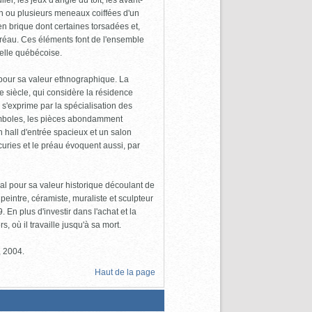
er, les jeux d'angle du toit, les avant-
un ou plusieurs meneaux coiffées d'un
en brique dont certaines torsadées et,
préau. Ces éléments font de l'ensemble
ielle québécoise.
 pour sa valeur ethnographique. La
 siècle, qui considère la résidence
 s'exprime par la spécialisation des
 symboles, les pièces abondamment
hall d'entrée spacieux et un salon
écuries et le préau évoquent aussi, par
al pour sa valeur historique découlant de
peintre, céramiste, muraliste et sculpteur
En plus d'investir dans l'achat et la
s, où il travaille jusqu'à sa mort.
, 2004.
Haut de la page