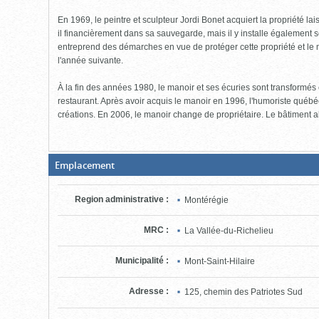
En 1969, le peintre et sculpteur Jordi Bonet acquiert la propriété la
il financièrement dans sa sauvegarde, mais il y installe également ses
entreprend des démarches en vue de protéger cette propriété et le
l'année suivante.
À la fin des années 1980, le manoir et ses écuries sont transformé
restaurant. Après avoir acquis le manoir en 1996, l'humoriste qué
créations. En 2006, le manoir change de propriétaire. Le bâtiment a
(Boite
Emplacement
fermée,
cliquer
pour
Region administrative
:
Montérégie
ouvrir)
MRC
:
La Vallée-du-Richelieu
Municipalité
:
Mont-Saint-Hilaire
Adresse
:
125, chemin des Patriotes Sud