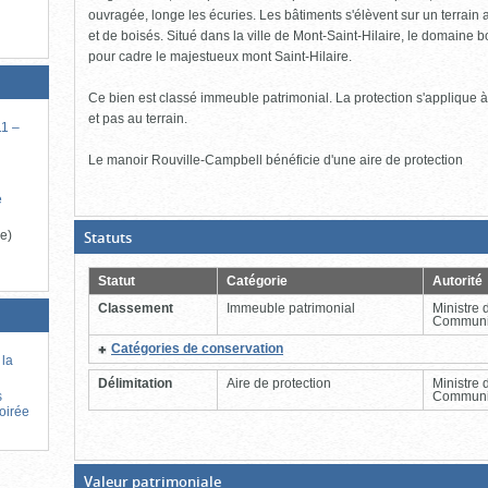
ouvragée, longe les écuries. Les bâtiments s'élèvent sur un terrai
et de boisés. Situé dans la ville de Mont-Saint-Hilaire, le domaine bor
pour cadre le majestueux mont Saint-Hilaire.
Ce bien est classé immeuble patrimonial. La protection s'applique à l'
et pas au terrain.
1 –
Le manoir Rouville-Campbell bénéficie d'une aire de protection
é
(Boite
e)
Statuts
ouverte,
cliquer
pour
Statut
Catégorie
Autorité
fermer)
Classement
Immeuble patrimonial
Ministre 
Communi
(Cliquer
Catégories de conservation
 la
pour
plus
Délimitation
Aire de protection
Ministre 
d'information)
Communi
s
Soirée
(Boite
Valeur patrimoniale