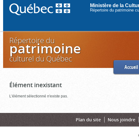
Ministère de la Cult
Répertoire du patrimoine c
Répertoire du
patrimoine
culturel du Québec
Accueil
Élément inexistant
L'élément sélectionné n'existe pas.
Plan du site
Nous joindre