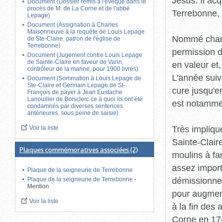
Jésus. Il ac
Document (Dossier remis à l'évêque dans le
procès de M. de La Corne et de l'abbé
Terrebonne,
Lepage)
Document (Assignation à Charles
Maisonneuve à la requête de Louis Lepage
Nommé chanoi
de Ste-Claire, patron de l'église de
Terrebonne)
permission d
Document (Jugement contre Louis Lepage
de Sainte-Claire en faveur de Varin,
en valeur et
contrôleur de la marine, pour 1900 livres)
L'année suiva
Document (Sommation à Louis Lepage de
Ste-Claire et Germain Lepage de St-
cure jusqu'e
François de payer à Jean Eustache
Lanouiller de Boisclerc ce à quoi ils ont été
est notamme
condamnés par diverses sentences
antérieures, sous peine de saisie)
Très impliqu
Voir la liste
Sainte-Claire
Plaques commémoratives associées
(2)
moulins à fa
assez importa
Plaque de la seigneurie de Terrebonne
démissionne 
Plaque de la seigneurie de Terrebonne
-
Mention
pour augment
Voir la liste
à la fin des 
Corne en 174