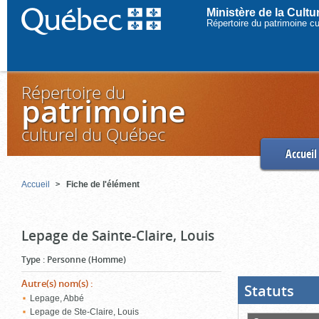
Ministère de la Cult
Répertoire du patrimoine c
Répertoire du
patrimoine
culturel du Québec
Accueil
Accueil
Fiche de l'élément
Lepage de Sainte-Claire, Louis
Type
:
Personne (Homme)
Autre(s) nom(s)
:
Statuts
(Boit
ouver
Lepage, Abbé
cliqu
Lepage de Ste-Claire, Louis
pour