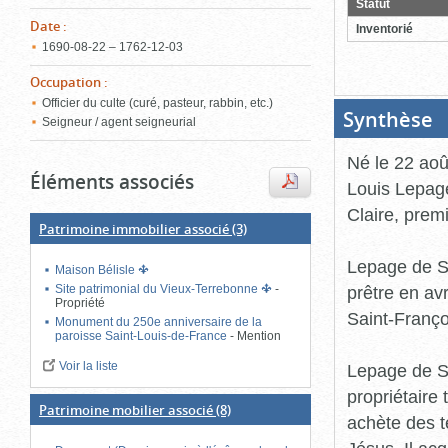
Statut
ferme
Date
:
Inventorié
1690‑08‑22 – 1762‑12‑03
Occupation
:
Officier du culte (curé, pasteur, rabbin, etc.)
Synthèse
(B
Seigneur / agent seigneurial
ou
cl
po
Né le 22 aoû
fe
Éléments associés
Louis Lepage
Claire, prem
Patrimoine immobilier associé
(3)
Lepage de Sa
Maison Bélisle
prêtre en av
Site patrimonial du Vieux-Terrebonne
-
Propriété
Saint-Françoi
Monument du 250e anniversaire de la
paroisse Saint-Louis-de-France
-
Mention
Voir la liste
Lepage de S
propriétaire 
Patrimoine mobilier associé
(8)
achète des t