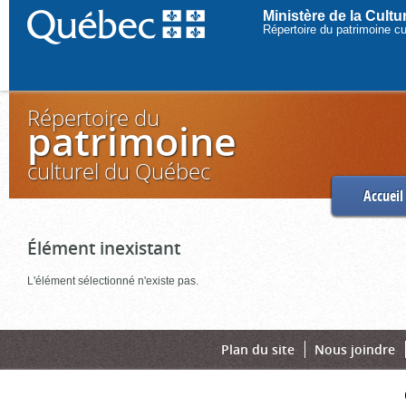
Ministère de la Cult
Répertoire du patrimoine c
Répertoire du
patrimoine
culturel du Québec
Accueil
Élément inexistant
L'élément sélectionné n'existe pas.
Plan du site
Nous joindre